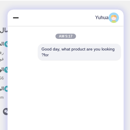
Yuhua
وصلة سريعة
اتصال
5:17 AM
المنزل
ال
Good day, what product are you looking 
المنتجات
for?
قوانغت
معلومات عنا
ال
أخبار
56
القضايا
الب
اتصل بنا
om