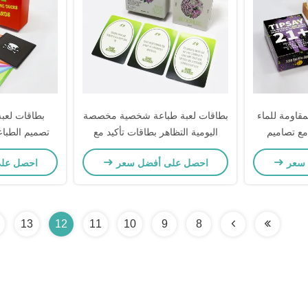
قاومة للماء
بطاقات لعبة طباعة شخصية مخصصة
بطاقات لع
ع تصاميم
اليومية التظاهر بطاقات تأكيد مع
تصميم الطبا
ق البنفسجي
صندوق
لعبة
 سعر
احصل على أفضل سعر
احصل عل
13
12
11
10
9
8