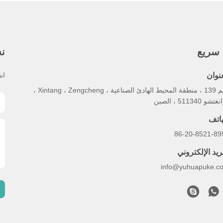
 سريع
نش
عنوان
اش
رقم 139 ، منطقة المحيط الهادئ الصناعية ، Xintang ، Zengcheng ،
شو 511340 ، الصين
هاتف
86-20-8521-89
ريد الإلكتروني
info@yuhuapuke.c