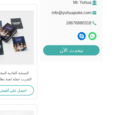
Mr. Yuhua
info@yuhuapuke.com
18676880318
نتحدث الآن
النسخة العادية ال
الشرب حفلة لعبة بطا
مخصصة مع م
احصل على أفضل