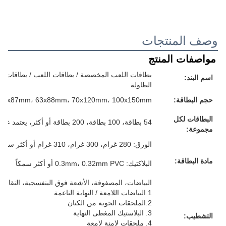
وصف المنتجات
مواصفات المنتج
بطاقات اللعب المخصصة / بطاقات اللعب / بطاقات الفل
اسم البند:
الطاولة
حجم البطاقة:
57x87mm، 63x88mm، 70x120mm، 100x150mm أو حجمك المخصص
البطاقات لكل
54 بطاقة، 100 بطاقة، 200 بطاقة أو أكثر، يعتمد على متطلباتك
مجموعة:
الورق: 280 غرام، 300 غرام، 310 غرام أو أكثر سمكا، الرمادي/الأبيض/الأزرق/الأسود، كل شيء لك
مادة البطاقة:
البلاكتيك: 0.3mm، 0.32mm PVC أو أكثر سمكاً
البياضات، المصفوفة، الأشعة فوق البنفسجية، النقاش، 
1.البياضات اللامعة / النهاية الناعمة
2.الملحقات الجوية من الكتان
3. البلاستيك المغطى النهاية
التشطيب:
4. ملحقات لامنة لامعة