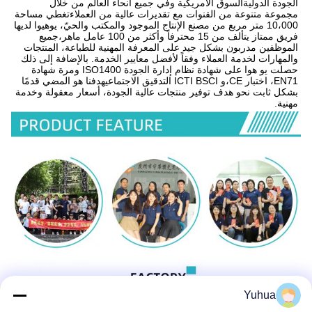
الجودة الدوليةالسوق الأمريكية وفي جميع أنحاء العالم من خلال 
مجموعة متنوعة من القنوات مع تقديرات عالية من العملاءتغطي مساحة 
10،000 متر مربع من مصنع الإنتاج الموجود والمكتب والحيّ، يوهيوا لديها 
فريق ممتاز يتألف من 15 محترفاً وأكثر من 100 عامل ماهر،جميع 
الموظفين مدربون بشكل جيد على المعرفة المهنية للطباعة، المنتجات 
والمهارات لخدمة العملاء وفقاً لأفضل معايير الخدمة. بالإضافة إلى ذلك 
حصلت يو هوا على شهادة نظام إدارة الجودة ISO1400 ومرة شهادة 
EN71، اختبار CE،و ICTI BSCI التدقيق الاجتماعيهدفنا هو المضي قدمًا 
بشكل ثابت نحو هدف توفير منتجات عالية الجودة، أسعار معقولة وخدمة 
مهنية.
Yuhua