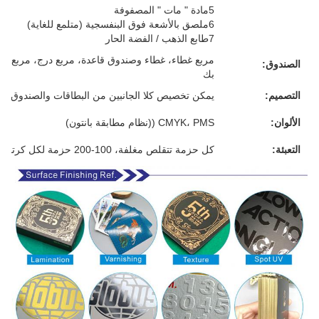
5مادة " مات " المصفوفة
6ملصق بالأشعة فوق البنفسجية (متلمع للغاية)
7طابع الذهب / الفضة الحار
مربع غطاء، غطاء وصندوق قاعدة، مربع درج، مربع م
الصندوق:
بك
التصميم:
يمكن تخصيص كلا الجانبين من البطاقات والصندوق
الألوان:
CMYK، PMS ((نظام مطابقة بانتون)
التعبئة:
كل حزمة تتقلص مغلفة، 100-200 حزمة لكل كرتون