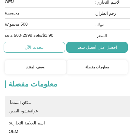
OEM
الاسم التجاري:
مخصصة
رقم الطراز:
500 مجموعة
موك:
$1.90/sets 500-2999 sets
السعر:
احصل على أفضل سعر
نتحدث الآن
معلومات مفصلة
وصف المنتج
معلومات مفصلة
مكان المنشأ:
غوانغتشو، الصين
اسم العلامة التجارية:
OEM