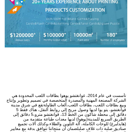
تأسست في عام 2014، غوانغتشو يوهوا بطاقات اللعب المحدودة هي 
الشركة المصنعة المهنية والمصدرة المتخصصة في تصميم وتطوير وإنتاج 
وبيع بطاقات اللعب، بطاقات اللعب،ألعاب الطاولةتقع في شرق مدينة 
قوانغتشو، يتو يوا لديها وصول مريح إلى روابط النقل، هناك فقط 5 
دقائق إلى محطة شاكون من الخط 13، قوانغتشو مترو،5 دقائق إلى 
الطريق السريع للمدينة(يوهوا) لديها معدات طباعة متقدمة من 
(هايدلبرغ) للوحات الكاملة، آلة التلوين والطلاء،وكذلك آلات تجميع 
صناديق صلبة ذات غلاف صلبلضمان أن منتجاتنا تتوافق بدقة مع معايير 