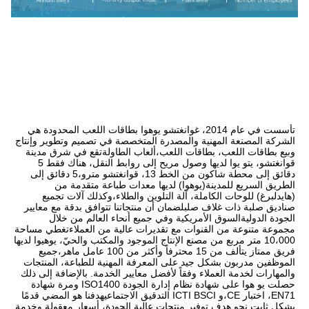
تأسست في عام 2014، غوانغتشو يوهوا بطاقات اللعب المحدودة هي 
الشركة المصنعة المهنية والمصدرة المتخصصة في تصميم وتطوير وإنتاج 
وبيع بطاقات اللعب، بطاقات اللعب،ألعاب الطاولةتقع في شرق مدينة 
قوانغتشو، يتو يوا لديها وصول مريح إلى روابط النقل، هناك فقط 5 
دقائق إلى محطة شاكون من الخط 13، قوانغتشو مترو،5 دقائق إلى 
الطريق السريع للمدينة(يوهوا) لديها معدات طباعة متقدمة من 
(هايدلبرغ) للوحات الكاملة، آلة التلوين والطلاء،وكذلك آلات تجميع 
صناديق صلبة ذات غلاف صلبلضمان أن منتجاتنا تتوافق بدقة مع معايير 
الجودة الدوليةالسوق الأمريكية وفي جميع أنحاء العالم من خلال 
مجموعة متنوعة من القنوات مع تقديرات عالية من العملاءتغطي مساحة 
10،000 متر مربع من مصنع الإنتاج الموجود والمكتب والحيّ، يوهيوا لديها 
فريق ممتاز يتألف من 15 محترفاً وأكثر من 100 عامل ماهر،جميع 
الموظفين مدربون بشكل جيد على المعرفة المهنية للطباعة، المنتجات 
والمهارات لخدمة العملاء وفقاً لأفضل معايير الخدمة. بالإضافة إلى ذلك 
حصلت يو هوا على شهادة نظام إدارة الجودة ISO1400 ومرة شهادة 
EN71، اختبار CE،و ICTI BSCI التدقيق الاجتماعيهدفنا هو المضي قدمًا 
بشكل ثابت نحو هدف توفير منتجات عالية الجودة، أسعار معقولة وخدمة 