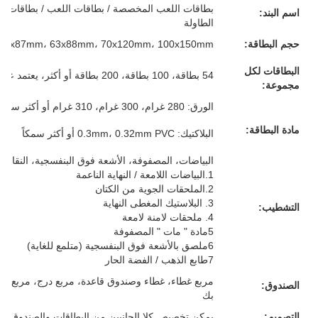
بطاقات اللعب المخصصة / بطاقات اللعب / بطاقات الفل
اسم البند:
الطاولة
حجم البطاقة:
57x87mm، 63x88mm، 70x120mm، 100x150mm أو حجمك المخصص
البطاقات لكل
54 بطاقة، 100 بطاقة، 200 بطاقة أو أكثر، يعتمد على متطلباتك
مجموعة:
الورق: 280 غرام، 300 غرام، 310 غرام أو أكثر سمكا، الرمادي/الأبيض/الأزرق/الأسود، كل شيء لك
مادة البطاقة:
البلاكتيك: 0.3mm، 0.32mm PVC أو أكثر سمكاً
البياضات، المصفوفة، الأشعة فوق البنفسجية، النقاش، 
1.البياضات اللامعة / النهاية الناعمة
2.الملحقات الجوية من الكتان
3. البلاستيك المغطى النهاية
التشطيب:
4. ملحقات لامنة لامعة
5مادة " مات " المصفوفة
6ملصق بالأشعة فوق البنفسجية (متلمع للغاية)
7طابع الذهب / الفضة الحار
مربع غطاء، غطاء وصندوق قاعدة، مربع درج، مربع م
الصندوق:
بك
التصميم:
يمكن تخصيص كلا الجانبين من البطاقات والصندوق