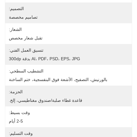
التصميم:
تصاميم مخصصة
الشعار:
تقبل شعار مخصص
تنسيق العمل الفني:
AI، PDF، PSD، EPS، JPG بدقة 300dp
التشطيب السطحي:
بالورنيش، التصفيح، الأشعة فوق البنفسجية، ختم الساخنة
الحزمة:
قاعدة غطاء صلبة/صندوق مغناطيسي، إلخ.
وقت بسيط:
2-5 أيام
وقت التسليم: