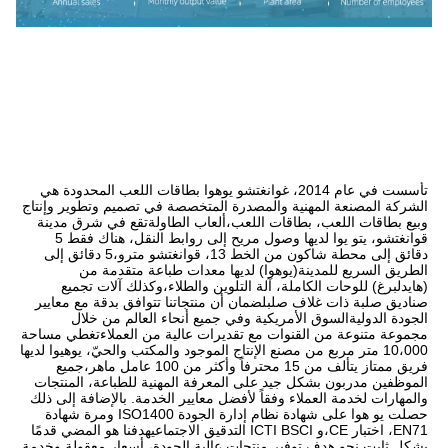
تأسست في عام 2014، غوانغتشو يوهوا بطاقات اللعب المحدودة هي 
الشركة المصنعة المهنية والمصدرة المتخصصة في تصميم وتطوير وإنتاج 
وبيع بطاقات اللعب، بطاقات اللعب،ألعاب الطاولةتقع في شرق مدينة 
قوانغتشو، يتو يوا لديها وصول مريح إلى روابط النقل، هناك فقط 5 
دقائق إلى محطة شاكون من الخط 13، قوانغتشو مترو،5 دقائق إلى 
الطريق السريع للمدينة(يوهوا) لديها معدات طباعة متقدمة من 
(هايدلبرغ) للوحات الكاملة، آلة التلوين والطلاء،وكذلك آلات تجميع 
صناديق صلبة ذات غلاف صلبلضمان أن منتجاتنا تتوافق بدقة مع معايير 
الجودة الدوليةالسوق الأمريكية وفي جميع أنحاء العالم من خلال 
مجموعة متنوعة من القنوات مع تقديرات عالية من العملاءتغطي مساحة 
10،000 متر مربع من مصنع الإنتاج الموجود والمكتب والحيّ، يوهيوا لديها 
فريق ممتاز يتألف من 15 محترفاً وأكثر من 100 عامل ماهر،جميع 
الموظفين مدربون بشكل جيد على المعرفة المهنية للطباعة، المنتجات 
والمهارات لخدمة العملاء وفقاً لأفضل معايير الخدمة. بالإضافة إلى ذلك 
حصلت يو هوا على شهادة نظام إدارة الجودة ISO1400 ومرة شهادة 
EN71، اختبار CE،و ICTI BSCI التدقيق الاجتماعيهدفنا هو المضي قدمًا 
بشكل ثابت نحو هدف توفير منتجات عالية الجودة، أسعار معقولة وخدمة 