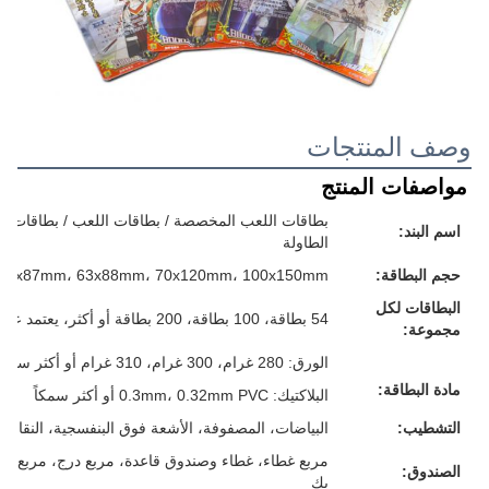
وصف المنتجات
مواصفات المنتج
بطاقات اللعب المخصصة / بطاقات اللعب / بطاقات الفل
اسم البند:
الطاولة
حجم البطاقة:
57x87mm، 63x88mm، 70x120mm، 100x150mm أو حجمك المخصص
البطاقات لكل
54 بطاقة، 100 بطاقة، 200 بطاقة أو أكثر، يعتمد على متطلباتك
مجموعة:
الورق: 280 غرام، 300 غرام، 310 غرام أو أكثر سمكا، الرمادي/الأبيض/الأزرق/الأسود، كل شيء لك
مادة البطاقة:
البلاكتيك: 0.3mm، 0.32mm PVC أو أكثر سمكاً
التشطيب:
البياضات، المصفوفة، الأشعة فوق البنفسجية، النقاش، 
مربع غطاء، غطاء وصندوق قاعدة، مربع درج، مربع م
الصندوق:
بك