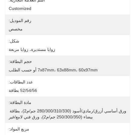
اسم العلامة التجارية:
Customized
رقم الموديل:
مخصص
شكل:
زوايا مستديرة، زوايا مربعة
حجم البطاقة:
7x87mm، 63x88mm، 60x97mm أو حسب الطلب
عدد البطاقات:
52/54/56 بطاقة
مادة البطاقة:
ورق أساسي أزرق/رمادي/أسود (280/300/310/330 جم/م2)، بطاقة 
بيضاء (250/300/350 جم/م2)، ورق فني لامع/غير
مربع المواد: