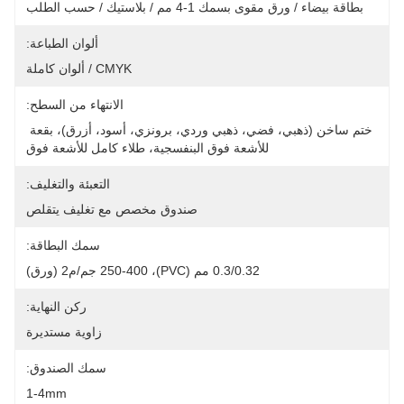
بطاقة بيضاء / ورق مقوى بسمك 1-4 مم / بلاستيك / حسب الطلب
ألوان الطباعة:
CMYK / ألوان كاملة
الانتهاء من السطح:
ختم ساخن (ذهبي، فضي، ذهبي وردي، برونزي، أسود، أزرق)، بقعة 
للأشعة فوق البنفسجية، طلاء كامل للأشعة فوق
التعبئة والتغليف:
صندوق مخصص مع تغليف يتقلص
سمك البطاقة:
0.3/0.32 مم (PVC)، 250-400 جم/م2 (ورق)
ركن النهاية:
زاوية مستديرة
سمك الصندوق:
1-4mm