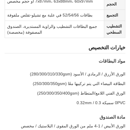
7x87mm، 63x88mm، 60x97mm أو حجم مخصص
الحجم
التجميع
بطاقات 52/54/56 في علبة مع تشيلو-تقلص ملفوفة
التشطيب
جميع البطاقات التشطيب والزاوية المستديرة، الصندوق
السطحي
المصفوفة (مخصصة)
خيارات التخصيص
مواد البطاقات
الورق الأزرق / الرمادي / الأسود (280/300/310/330gsm)
البطاقة البيضاء التي يتم تركيبها معًا (250/300/350gsm)
الورق الفني اللامع/المتطاط (250/300/350/400gsm)
0PVC سميكة 0.3 / 0.32mm
مادة الصندوق
الورق الأبيض / 1-4 ملم من الورق المقوى / البلاستيك / مخصص