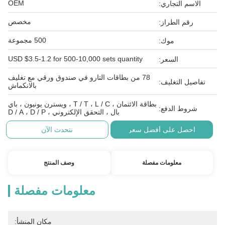
OEM
الاسم التجاري:
مخصص
رقم الطراز:
500 مجموعة
موك:
USD $3.5-1.2 for 500-10,000 sets quantity
السعر:
78 من بطاقات التارو في صندوق ورقي مع تغليف
تفاصيل التغليف:
بالانكماش
بطاقة الائتمان ، T / T ، L / C ، ويسترن يونيون ، باي
شروط الدفع:
بال ، التحقق الإلكتروني ، D / A ، D / P
احصل على أفضل سعر
نتحدث الآن
معلومات مفصلة
وصف المنتج
معلومات مفصلة
مكان المنشأ: