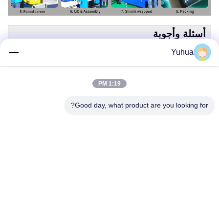
أسئلة وأجوبة
1هل أنت مصنع بطاقات اللعب أم شركة تجارية؟
Yuhua
ج: نحن واحد من أفضل مصانع بطاقات اللعب في آسيا لأكثر من
10 سنوات، وتقع في قوانغتشو في الصين،مع أكثر من 100
1:19 PM
موظف ومحركات طباعة / صبغة / تصنيف بطاقات / قطع / تعبئة
متقدمة هنا.
Good day, what product are you looking for?
2.
كيفية وضع طلب؟
الجواب: الاستفسار - السعر المذكور - الطلب مؤكد - الودائع
مدفوعة - الإنتاج الجماعي بدأ - المدفوعات المتبقية - التسليم
3هل يمكنك تقديم قوالب للتصميم؟ ما هي أنواع التنسيق
المقبولة؟
ج: نعم، سيتم إرسال قوالب البطاقات والتغليف إذا لزم الأمر،
عادةً ما تتوفر ملفات مصدر AI، PDF، CDR، PSD مع 300 dpi.
4أيمكنك مساعدتنا في التصميم؟