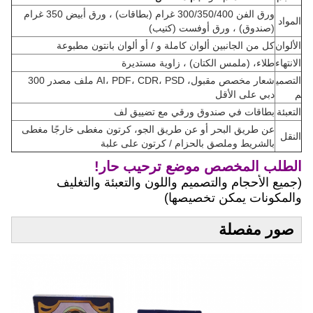
ورق الفن 300/350/400 غرام (بطاقات) ، ورق أبيض 350 غرام
المواد
(صندوق) ، ورق أوفست (كتيب)
الألوان
كل من الجانبين ألوان كاملة و / أو ألوان بانتون مطبوعة
الانتهاء
طلاء، (ملمس الكتان) ، زاوية مستديرة
التصمي
شعار مخصص مقبول، AI، PDF، CDR، PSD ملف مصدر 300
م
دبي على الأقل
التعبئة
بطاقات في صندوق ورقي مع تضييق لف
عن طريق البحر أو عن طريق الجو، كرتون مغطى خارجًا مغطى
النقل
بالشريط وملصق بالحزام / كرتون على علبة
الطلب المخصص موضع ترحيب حار!
(جميع الأحجام والتصميم واللون والتعبئة والتغليف
والمكونات يمكن تخصيصها)
صور مفصلة