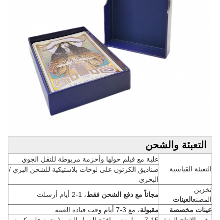
التعبئة والشحن
علبة مع فيلم حولها وأحزمة مربوطة للنقل الجوي
التعبئة القياسية
صناديق الكرتون على لوحات بلاستيكية للشحن البري /
البحري
تخزين
مجاناً مع دفع الشحن فقط
، 1-2 أيام أرسلت
المصنع
العينات
عينات مخصصة
مقبولة
، مع 3-7 أيام وقت قيادة العينة