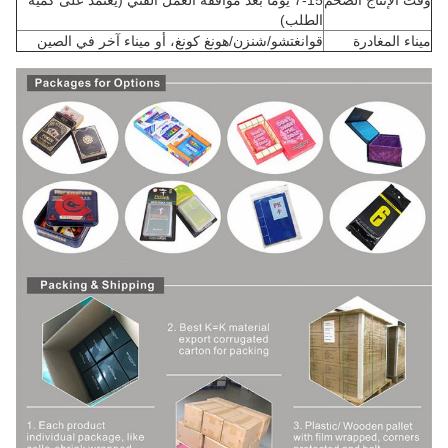
وقت الإنتاج الضخم
7-15 يوما بعد موافقة العمل الفني (يعتمد على كمية
الطلب)
ميناء المغادرة
قوانغتشو/شنزن/هونغ كونغ، أو ميناء آخر في الصين