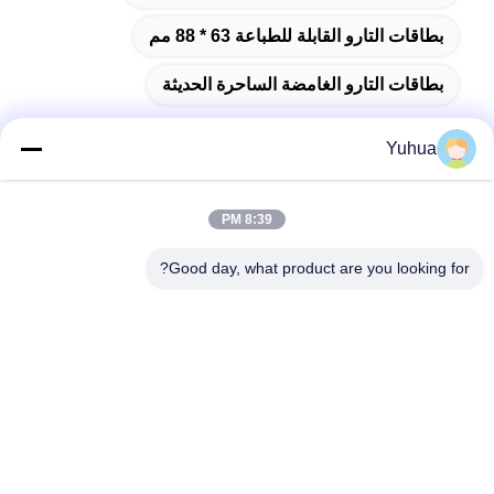
بطاقات التارو القابلة للطباعة 63 * 88 مم
بطاقات التارو الغامضة الساحرة الحديثة
Yuhua
اتصال سريع
8:39 PM
Good day, what product are you looking for?
العنوان
شركة قوانغدونغ يوهوا للبطاقات المضافة: رقم 26 شارع ليكسين
السادس، منطقة زينغتشينغ، قوانغجو
الهاتف
86-18676880318
البريد الإلكتروني
yhprint@yuhuapuke.com