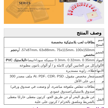
وصف المنتج
اسم
بطاقات لعب بلاستيكية مخصصة
المنتج
57x87mm، 63x88mm، 75x115mm، 100x150mm، أو
حجم
الحجم
مخصص
المواد
0.3mm، 0.32mm، 0.35mm سميكة سوداء/بيضاء
البلاستيك PVC
الألوان
كل من الجانبين ألوان كاملة و / أو ألوان بانتون مطبوعة
الانتهاء
طلاء، زاوية مستديرة
التصمي
شعار مخصص مقبول، AI، PDF، CDR، PSD ملف مصدر 300
م
دبي على الأقل
بطاقات تتقلص ملفوفة مباشرة، أو وضعت في صندوق ورقي/
التعبئة
صندوق بلاستيكي/صندوق عمودي
عن طريق البحر أو عن طريق الجو، كرتون مغطى خارجًا مغطى
النقل
بالشريط وملصق بالحزام / كرتون على علبة