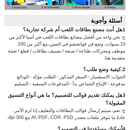
أسئلة وأجوبة
1هل أنت مصنع بطاقات اللعب أم شركة تجارية؟
ج: نحن واحد من أفضل مصانع بطاقات اللعب في آسيا لأكثر من
10 سنوات، وتقع في قوانغتشو في الصين،مع أكثر من 100
موظف ومحركات طباعة / صبغة / تصنيف بطاقات / قطع / تعبئة
متقدمة هنا.
2.
كيفية وضع طلب؟
الجواب: الاستفسار - السعر المذكور - الطلب مؤكد - الودائع
مدفوعة - الإنتاج الجماعي بدأ - المدفوعات المتبقية - التسليم
3هل يمكنك تقديم قوالب للتصميم؟ ما هي أنواع التنسيق
المقبولة؟
ج: نعم، سيتم إرسال قوالب البطاقات والتغليف إذا لزم الأمر،
عادةً ما تتوفر ملفات مصدر AI، PDF، CDR، PSD مع 300 dpi.
4أيمكنك مساعدتنا في التصميم؟