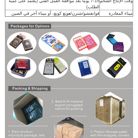
وقت الإنتاج الضخم
7-15 يوما بعد موافقة العمل الفني (يعتمد على كمية
الطلب)
ميناء المغادرة
قوانغتشو/شنزن/هونغ كونغ، أو ميناء آخر في الصين