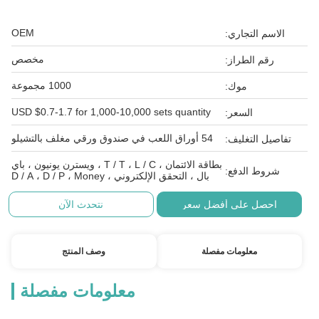
OEM
الاسم التجاري:
مخصص
رقم الطراز:
1000 مجموعة
موك:
USD $0.7-1.7 for 1,000-10,000 sets quantity
السعر:
54 أوراق اللعب في صندوق ورقي مغلف بالتشيلو
تفاصيل التغليف:
بطاقة الائتمان ، T / T ، L / C ، ويسترن يونيون ، باي
شروط الدفع:
بال ، التحقق الإلكتروني ، D / A ، D / P ، Money
احصل على أفضل سعر
نتحدث الآن
معلومات مفصلة
وصف المنتج
معلومات مفصلة