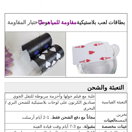
بطاقات لعب بلاستيكية
مقاومة للمياه
و
طيّ
اختبار المقاومة
التعبئة والشحن
علبة مع فيلم حولها وأحزمة مربوطة للنقل الجوي
التعبئة القياسية
صناديق الكرتون على لوحات بلاستيكية للشحن البري /
البحري
تخزين
مجاناً مع دفع الشحن فقط
، 1-2 أيام أرسلت
المصنع
العينات
عينات مخصصة
مقبولة
، مع 3-7 أيام وقت قيادة العينة