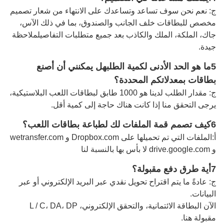
ج: نعم نحن سوف تساعد وتساعدك على الانتهاء من شعار تصميم
مخصص للبطاقات خلف الجانب والصندوق، بما في ذلك الآس،
جاك، الملكة، الملك والكاذب بعد جميع متطلبات التفاصيل
ملاحظة
جيدة
.
5ما هو الحد الأدنى لكمية الطلب
هل يمكنني أن أصنع
بطاقات بمعدلاتكم المحددة؟
ج: مقدار الطلب لدينا هو 1000 طابق لبطاقات اللعب البلاستيكية،
يرجى التحقق منا إذا كانت هناك حاجة إلى كمية أقل.
6كيف تصمم قمة الملفات لك لطباعة بطاقات اللعب؟
أ:
الملفات التي تم تحميلها على Dropbox.com و wetransfer.com
و drive.google.com لا بأس بها بالنسبة لنا
7أية طرق دفع مقبولة؟
ج: عادةً ما يتم اقتراح تحويل نقدي عبر البريد الإلكتروني أو عبر
البيانات.
الآن البطاقة الائتمانية، والتحقق الإلكتروني، L / C، DA، DP
مقبولة هنا.