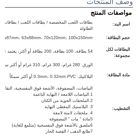
وصف المنتجات
مواصفات المنتج
بطاقات اللعب المخصصة / بطاقات اللعب / بطاقات الفل
اسم البند:
الطاولة
حجم البطاقة:
57x87mm، 63x88mm، 70x120mm، 100x150mm أو حجمك المخصص
البطاقات لكل
54 بطاقة، 100 بطاقة، 200 بطاقة أو أكثر، يعتمد على متطلباتك
مجموعة:
الورق: 280 غرام، 300 غرام، 310 غرام أو أكثر سمكا، الرمادي/الأبيض/الأزرق/الأسود، كل شيء لك
مادة البطاقة:
البلاكتيك: 0.3mm، 0.32mm PVC أو أكثر سمكاً
البياضات، المصفوفة، الأشعة فوق البنفسجية، النقاش، 
1.البياضات اللامعة / النهاية الناعمة
2.الملحقات الجوية من الكتان
3. البلاستيك المغطى النهاية
التشطيب:
4. ملحقات لامنة لامعة
5مادة " مات " المصفوفة
6ملصق بالأشعة فوق البنفسجية (متلمع للغاية)
7طابع الذهب / الفضة الحار