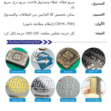
مربع غطاء، غطاء وصندوق قاعدة، مربع درج، مربع م
الصندوق:
بك
التصميم:
يمكن تخصيص كلا الجانبين من البطاقات والصندوق
الألوان:
CMYK، PMS ((نظام مطابقة بانتون)
التعبئة:
كل حزمة تتقلص مغلفة، 100-200 حزمة لكل كرتون