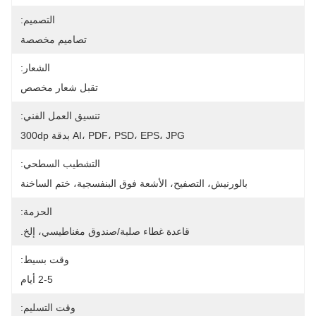
التصميم:
تصاميم مخصصة
الشعار:
تقبل شعار مخصص
تنسيق العمل الفني:
AI، PDF، PSD، EPS، JPG بدقة 300dp
التشطيب السطحي:
بالورنيش، التصفيح، الأشعة فوق البنفسجية، ختم الساخنة
الحزمة:
قاعدة غطاء صلبة/صندوق مغناطيسي، إلخ.
وقت بسيط:
2-5 أيام
وقت التسليم: