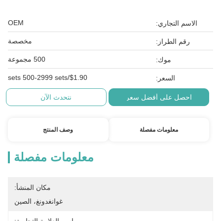
OEM
الاسم التجاري:
مخصصة
رقم الطراز:
500 مجموعة
موك:
$1.90/sets 500-2999 sets
السعر:
احصل على أفضل سعر
نتحدث الآن
معلومات مفصلة
وصف المنتج
معلومات مفصلة
مكان المنشأ:
غوانغدونغ، الصين