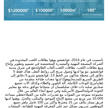
تأسست في عام 2014، غوانغتشو يوهوا بطاقات اللعب المحدودة هي 
الشركة المصنعة المهنية والمصدرة المتخصصة في تصميم وتطوير وإنتاج 
وبيع بطاقات اللعب، بطاقات اللعب،ألعاب الطاولةتقع في شرق مدينة 
قوانغتشو، يتو يوا لديها وصول مريح إلى روابط النقل، هناك فقط 5 
دقائق إلى محطة شاكون من الخط 13، قوانغتشو مترو،5 دقائق إلى 
الطريق السريع للمدينة(يوهوا) لديها معدات طباعة متقدمة من 
(هايدلبرغ) للوحات الكاملة، آلة التلوين والطلاء،وكذلك آلات تجميع 
صناديق صلبة ذات غلاف صلبلضمان أن منتجاتنا تتوافق بدقة مع معايير 
الجودة الدوليةالسوق الأمريكية وفي جميع أنحاء العالم من خلال 
مجموعة متنوعة من القنوات مع تقديرات عالية من العملاءتغطي مساحة 
10،000 متر مربع من مصنع الإنتاج الموجود والمكتب والحيّ، يوهيوا لديها 
فريق ممتاز يتألف من 15 محترفاً وأكثر من 100 عامل ماهر،جميع 
الموظفين مدربون بشكل جيد على المعرفة المهنية للطباعة، المنتجات 