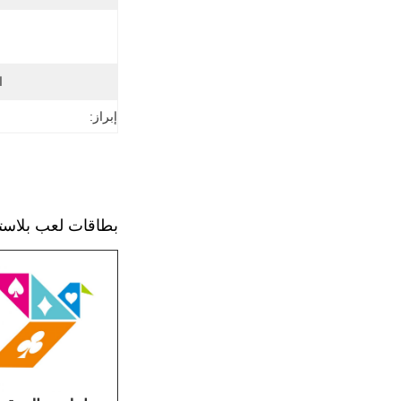
ا
إبراز:
بطاقات لعب بلاستيكية دائمة 0.3 ملم سميكة 100٪ مقا