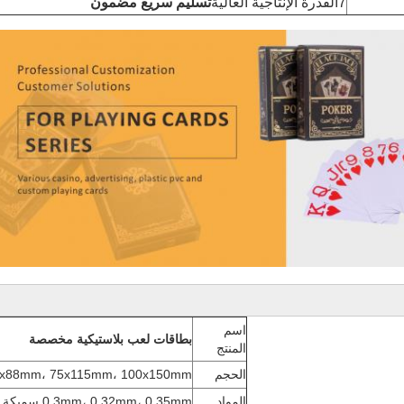
7القدرة الإنتاجية العالية
تسليم سريع مضمون
اسم
بطاقات لعب بلاستيكية مخصصة
المنتج
الحجم
 63x88mm، 75x115mm، 100x150mm
المواد
0.3mm، 0.32mm، 0.35mm سميكة سوداء/بيضاء