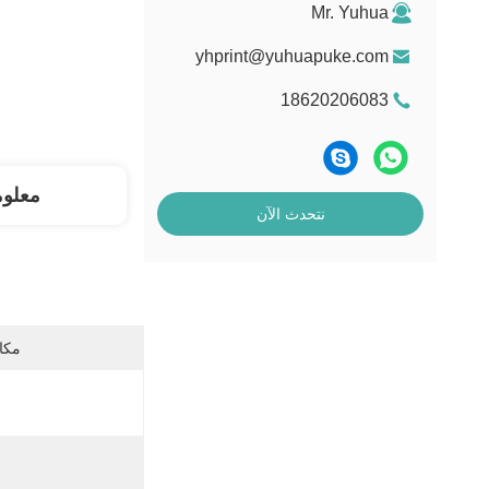
Mr. Yuhua
yhprint@yuhuapuke.com
18620206083
معلو
نتحدث الآن
مكان