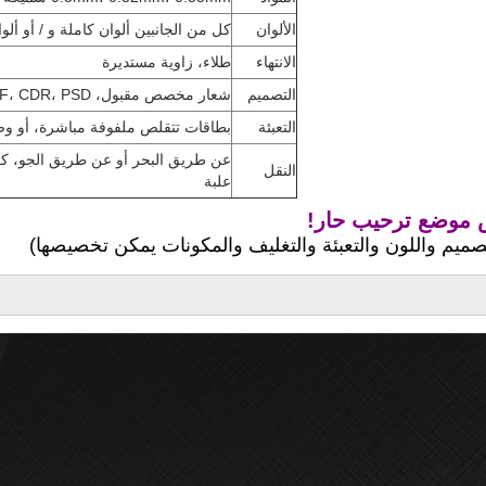
الألوان
كل من الجانبين ألوان كاملة و / أو ألو
الانتهاء
طلاء، زاوية مستديرة
التصميم
شعار مخصص مقبول، AI، PDF، CDR، PSD ملف مصدر 300 دبي على الأقل
التعبئة
بطاقات تتقلص ملفوفة مباشرة، أو 
عن طريق البحر أو عن طريق الجو، ك
النقل
علبة
موضع ترحيب حار!
تصميم واللون والتعبئة والتغليف والمكونات يمكن تخصيصها)