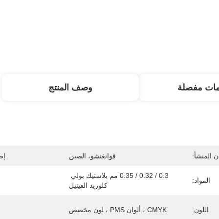
مات مفصلة
وصف المنتج
 المنشأ:
قوانغتشو، الصين
إص
0.3 / 0.32 / 0.35 مم بلاستيك بولي 
المواد:
كلوريد الفينيل
اللون:
CMYK ، ألوان PMS ، لون مخصص