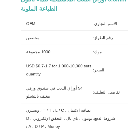
الطباعة الملونة
الاسم التجاري:
OEM
رقم الطراز:
مخصص
موك:
1000 مجموعة
USD $0.7-1.7 for 1,000-10,000 sets
السعر:
quantity
54 أوراق اللعب في صندوق ورقي
تفاصيل التغليف:
مغلف بالتشيلو
بطاقة الائتمان ، T / T ، L / C ، ويسترن
شروط الدفع:
يونيون ، باي بال ، التحقق الإلكتروني ، D
/ A ، D / P ، Money