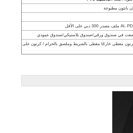
ان بانتون مطبوعة
وضعت في صندوق ورقي/صندوق بلاستيكي/صندوق عمودي
رتون مغطى خارجًا مغطى بالشريط وملصق بالحزام / كرتون على