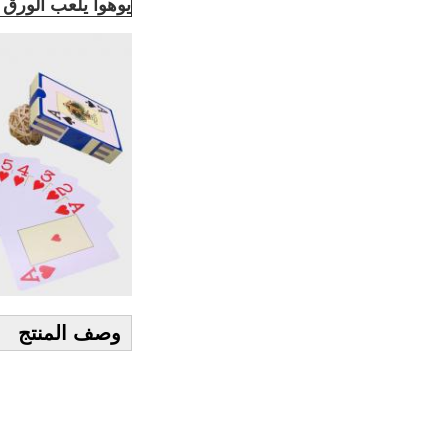
يوهوا يلعب الورق
وصف المنتج