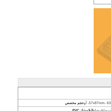
57x87mm،، أو
حجم مخصص
البلاستيك PVC