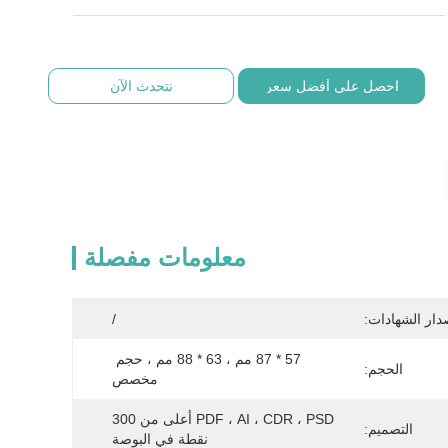
احصل على أفضل سعر
نتحدث الآن
معلومات مفصلة
دار الشهادات:
/
57 * 87 مم ، 63 * 88 مم ، حجم 
الحجم:
مخصص
PDF ، AI ، CDR ، PSD أعلى من 300 
التصميم:
نقطة في البوصة