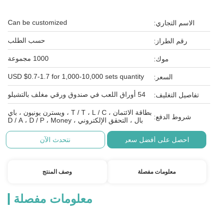
Can be customized
الاسم التجاري:
حسب الطلب
رقم الطراز:
1000 مجموعة
موك:
USD $0.7-1.7 for 1,000-10,000 sets quantity
السعر:
54 أوراق اللعب في صندوق ورقي مغلف بالتشيلو
تفاصيل التغليف:
بطاقة الائتمان ، T / T ، L / C ، ويسترن يونيون ، باي
شروط الدفع:
بال ، التحقق الإلكتروني ، D / A ، D / P ، Money
احصل على أفضل سعر
نتحدث الآن
معلومات مفصلة
وصف المنتج
معلومات مفصلة