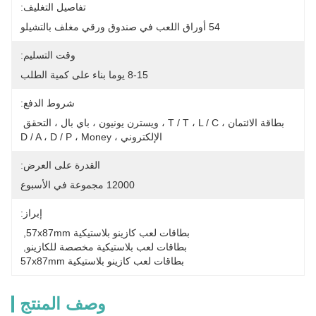
تفاصيل التغليف:
54 أوراق اللعب في صندوق ورقي مغلف بالتشيلو
وقت التسليم:
8-15 يوما بناء على كمية الطلب
شروط الدفع:
بطاقة الائتمان ، T / T ، L / C ، ويسترن يونيون ، باي بال ، التحقق 
الإلكتروني ، D / A ، D / P ، Money
القدرة على العرض:
12000 مجموعة في الأسبوع
إبراز:
بطاقات لعب كازينو بلاستيكية 57x87mm
, 
بطاقات لعب بلاستيكية مخصصة للكازينو
, 
بطاقات لعب كازينو بلاستيكية 57x87mm
وصف المنتج