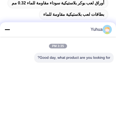
أوراق لعب بوكر بلاستيكية سوداء مقاومة للماء 0.32 مم
بطاقات لعب بلاستيكية مقاومة للماء
Yuhua
اتصال سريع
3:35 PM
Good day, what product are you looking for?
العنوان
شركة قوانغدونغ يوهوا للبطاقات المضافة: رقم 26 شارع ليكسين
السادس، منطقة زينغتشينغ، قوانغجو
الهاتف
86-18676880318
البريد الإلكتروني
yhprint@yuhuapuke.com