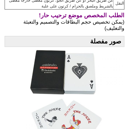
عن طريق البحر أو عن طريق الجو، كرتون مغطى خارجًا مغطى
النقل
بالشريط وملصق بالحزام / كرتون على علبة
الطلب المخصص موضع ترحيب حار!
(يمكن تخصيص حجم البطاقات والتصميم والتعبئة
والتغليف)
صور مفصلة