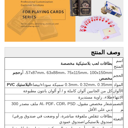
وصف المنتج
اسم
بطاقات لعب بلاستيكية مخصصة
المنتج
57x87mm، 63x88mm، 75x115mm، 100x150mm، أو
حجم
الحجم
مخصص
المواد
0.3mm، 0.32mm، 0.35mm سميكة سوداء/بيضاء
البلاستيك PVC
الألوان
كل من الجانبين ألوان كاملة و / أو ألوان بانتون مطبوعة
الانتهاء
طلاء، زاوية مستديرة
التصمي
شعار مخصص مقبول، AI، PDF، CDR، PSD ملف مصدر 300
م
دبي على الأقل
بطاقات تتقلص ملفوفة مباشرة، أو وضعت في صندوق ورقي/
التعبئة
صندوق بلاستيكي/صندوق عمودي