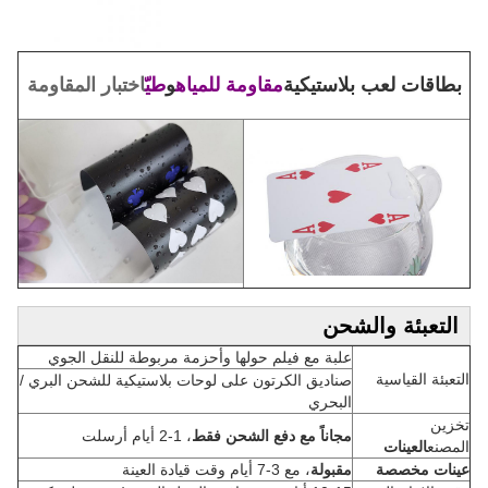
بطاقات لعب بلاستيكية
مقاومة للمياه
و
طيّ
اختبار المقاومة
التعبئة والشحن
علبة مع فيلم حولها وأحزمة مربوطة للنقل الجوي
التعبئة القياسية
صناديق الكرتون على لوحات بلاستيكية للشحن البري /
البحري
تخزين
مجاناً مع دفع الشحن فقط
، 1-2 أيام أرسلت
المصنع
العينات
عينات مخصصة
مقبولة
، مع 3-7 أيام وقت قيادة العينة