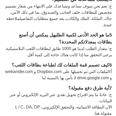
ج: نعم نحن سوف تساعد وتساعدك على الانتهاء من شعار تصميم
مخصص للبطاقات خلف الجانب والصندوق، بما في ذلك الآس،
جاك، الملكة، الملك والكاذب بعد جميع متطلبات التفاصيل
ملاحظة
جيدة
.
5ما هو الحد الأدنى لكمية الطلب
هل يمكنني أن أصنع
بطاقات بمعدلاتكم المحددة؟
ج: مقدار الطلب لدينا هو 1000 طابق لبطاقات اللعب البلاستيكية،
يرجى التحقق منا إذا كانت هناك حاجة إلى كمية أقل.
6كيف تصمم قمة الملفات لك لطباعة بطاقات اللعب؟
أ:
الملفات التي تم تحميلها على Dropbox.com و wetransfer.com
و drive.google.com لا بأس بها بالنسبة لنا
7أية طرق دفع مقبولة؟
ج: عادةً ما يتم اقتراح تحويل نقدي عبر البريد الإلكتروني أو عبر
البيانات.
الآن البطاقة الائتمانية، والتحقق الإلكتروني، L / C، DA، DP
مقبولة هنا.