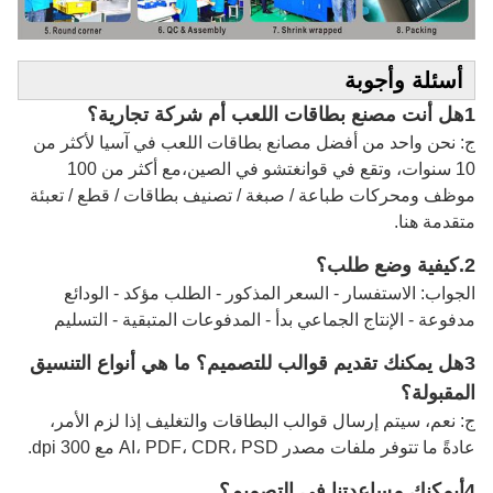
أسئلة وأجوبة
1هل أنت مصنع بطاقات اللعب أم شركة تجارية؟
ج: نحن واحد من أفضل مصانع بطاقات اللعب في آسيا لأكثر من
10 سنوات، وتقع في قوانغتشو في الصين،مع أكثر من 100
موظف ومحركات طباعة / صبغة / تصنيف بطاقات / قطع / تعبئة
متقدمة هنا.
2.
كيفية وضع طلب؟
الجواب: الاستفسار - السعر المذكور - الطلب مؤكد - الودائع
مدفوعة - الإنتاج الجماعي بدأ - المدفوعات المتبقية - التسليم
3هل يمكنك تقديم قوالب للتصميم؟ ما هي أنواع التنسيق
المقبولة؟
ج: نعم، سيتم إرسال قوالب البطاقات والتغليف إذا لزم الأمر،
عادةً ما تتوفر ملفات مصدر AI، PDF، CDR، PSD مع 300 dpi.
4أيمكنك مساعدتنا في التصميم؟