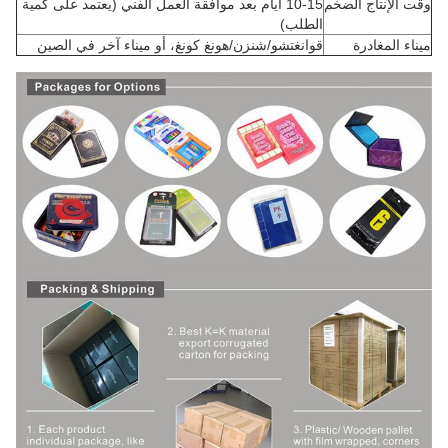
وقت الإنتاج الضخم
10-15 أيام بعد موافقة العمل الفني (يعتمد على كمية
الطلب)
ميناء المغادرة
قوانغتشو/شنزن/هونغ كونغ، أو ميناء آخر في الصين