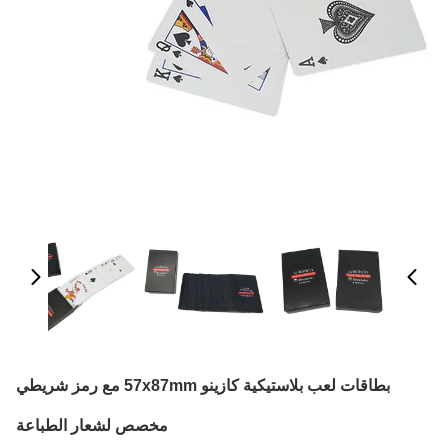
بطاقات لعب بلاستيكية كازينو 57x87mm مع رمز شريطي
مخصص لشعار الطباعة