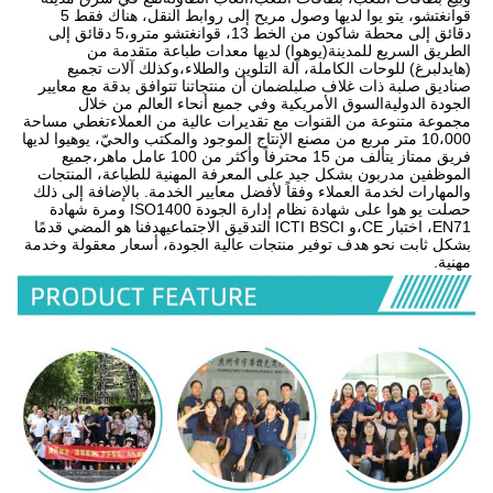
قوانغتشو، يتو يوا لديها وصول مريح إلى روابط النقل، هناك فقط 5 
دقائق إلى محطة شاكون من الخط 13، قوانغتشو مترو،5 دقائق إلى 
الطريق السريع للمدينة(يوهوا) لديها معدات طباعة متقدمة من 
(هايدلبرغ) للوحات الكاملة، آلة التلوين والطلاء،وكذلك آلات تجميع 
صناديق صلبة ذات غلاف صلبلضمان أن منتجاتنا تتوافق بدقة مع معايير 
الجودة الدوليةالسوق الأمريكية وفي جميع أنحاء العالم من خلال 
مجموعة متنوعة من القنوات مع تقديرات عالية من العملاءتغطي مساحة 
10،000 متر مربع من مصنع الإنتاج الموجود والمكتب والحيّ، يوهيوا لديها 
فريق ممتاز يتألف من 15 محترفاً وأكثر من 100 عامل ماهر،جميع 
الموظفين مدربون بشكل جيد على المعرفة المهنية للطباعة، المنتجات 
والمهارات لخدمة العملاء وفقاً لأفضل معايير الخدمة. بالإضافة إلى ذلك 
حصلت يو هوا على شهادة نظام إدارة الجودة ISO1400 ومرة شهادة 
EN71، اختبار CE،و ICTI BSCI التدقيق الاجتماعيهدفنا هو المضي قدمًا 
بشكل ثابت نحو هدف توفير منتجات عالية الجودة، أسعار معقولة وخدمة 
مهنية.