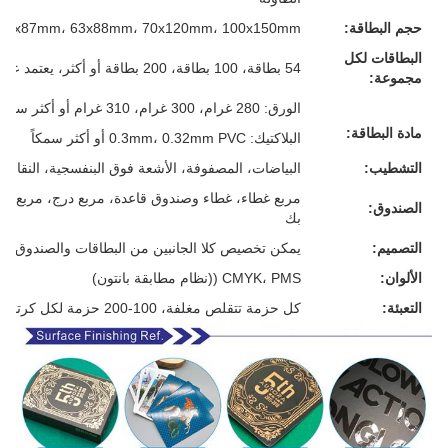
حجم البطاقة:
57x87mm، 63x88mm، 70x120mm، 100x150mm أو حجمك المخصص
البطاقات لكل
54 بطاقة، 100 بطاقة، 200 بطاقة أو أكثر، يعتمد على متطلباتك
مجموعة:
الورق: 280 غرام، 300 غرام، 310 غرام أو أكثر سمكا، الرمادي/الأبيض/الأزرق/الأسود، كل شيء لك
مادة البطاقة:
البلاكتيك: 0.3mm، 0.32mm PVC أو أكثر سمكاً
التشطيب:
البياضات، المصفوفة، الأشعة فوق البنفسجية، النقاش، 
مربع غطاء، غطاء وصندوق قاعدة، مربع درج، مربع م
الصندوق:
بك
التصميم:
يمكن تخصيص كلا الجانبين من البطاقات والصندوق
الألوان:
CMYK، PMS ((نظام مطابقة بانتون)
التعبئة:
كل حزمة تتقلص مغلفة، 100-200 حزمة لكل كرتون