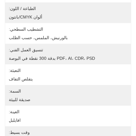
الطباعة / اللون:
ألوان CMYK/بانتون
التشطيب السطحي:
بالورنيش، الملمس، حسب الطلب
تنسيق العمل الفني:
PDF، AI، CDR، PSD بدقة 300 نقطة في البوصة
التعبئة:
يتقلص التفاف
السمة:
صديقة للبيئة
العينة:
افايلبل
وقت بسيط: