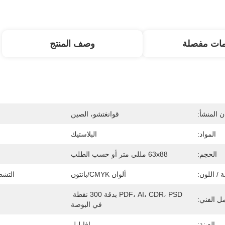
مات مفصلة
وصف المنتج
 المنشأ:
قوانغتشو، الصين
المواد:
البلاستيك
الحجم:
63x88 مللي متر أو حسب الطلب
 / اللون:
ألوان CMYK/بانتون
التش
PDF، AI، CDR، PSD بدقة 300 نقطة 
ل الفني:
في البوصة
العينة:
افايلبل