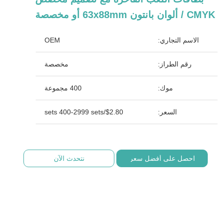
CMYK / ألوان بانتون 63x88mm أو مخصصة
الاسم التجاري:
OEM
رقم الطراز:
مخصصة
موك:
400 مجموعة
السعر:
$2.80/sets 400-2999 sets
احصل على أفضل سعر
نتحدث الآن