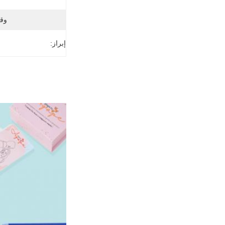
وق
إبراز: