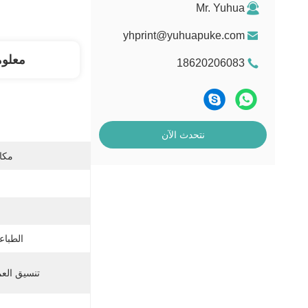
Mr. Yuhua
yhprint@yuhuapuke.com
معلو
18620206083
نتحدث الآن
مكان
الطباعة
تنسيق العم