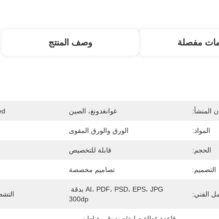
مات مفصلة
وصف المنتج
 المنشأ:
غوانغدونغ، الصين
d:
المواد:
الورق والورق المقوى
الحجم:
قابلة للتخصيص
التصميم:
تصاميم مخصصة
AI، PDF، PSD، EPS، JPG بدقة 
ل الفني:
التش
300dp
قاعدة غطاء صلبة/صندوق مغناطيسي، 