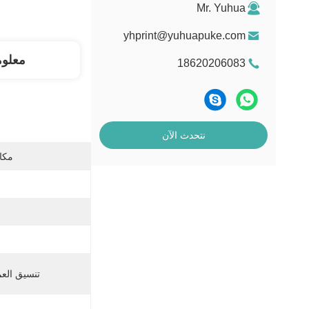
Mr. Yuhua
yhprint@yuhuapuke.com
معلو
18620206083
نتحدث الآن
مكان
تنسيق العم