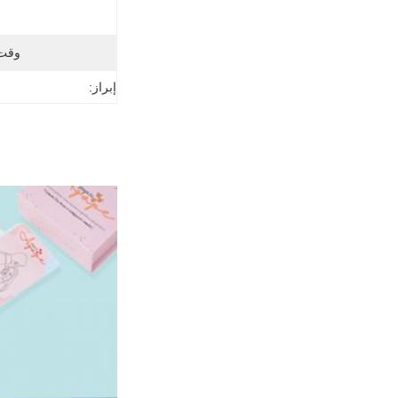
وقت 
إبراز: