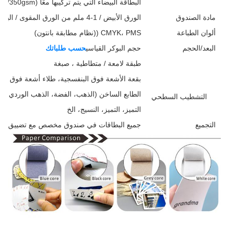
البطاقة البيضاء التي يتم تركيبها معًا (250/300/350gsm)
مادة الصندوق
الورق الأبيض / 1-4 ملم من الورق المقوى / البلاستيك /
ألوان الطباعة
CMYK، PMS ((نظام مطابقة بانتون)
البعد/الحجم
حجم البوكر القياسي
حسب طلباتك
طبقة لامعة / متطاطية ، صبغة
بقعة الأشعة فوق البنفسجية، طلاء أشعة فوق الب
الطابع الساخن (الذهب، الفضة، الذهب الوردي، البر
التشطيب السطحي
التميز، التميز، النسيج، الخ
التجميع
جميع البطاقات في صندوق مخصص مع تضييق مغل