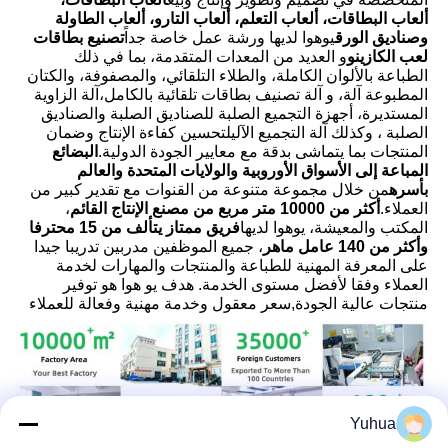
ألعاب البطاقات، ألعاب التعلم، ألعاب التارو، ألعاب الطاولة 
وصناديق الورق
يوهوا لديها ورشة عمل خاصة جداً
تصنيع بطاقات 
لعب الكازينو
و العديد من المعدات المتقدمة، بما في ذلك 
الطباعة بالألوان الكاملة، والطلاء التلقائي، والمصفوفة، والكتان 
المطبوعة آلة، و آلة تصنيف بطاقات تلقائية بالكامل،آلة الزاوية 
المستديرة، أجهزة التجميع الصلبة للصناديق الصلبة والصناديق 
الصلبة ، وكذلك آلة التجميع الآليلتحسين كفاءة الإنتاج وضمان 
المنتجات بما يتماشى بدقة مع معايير الجودة الدولية.
البضائع 
المباعة إلى الأسواق الأوروبية والولايات المتحدة والعالم 
بأسره
من خلال مجموعة متنوعة من القنوات مع تقدير كبير من 
العملاء.
أكثر من 10000 متر مربع من مصنع الإنتاج القائم
، 
المكتب والمعيشة، يوهوا لديها
فريق ممتاز يتألف من 15 محترفا 
وأكثر من 140 عامل ماهر
، جميع الموظفين مدربين تدريبا جيدا 
على المعرفة المهنية للطباعة والمنتجات والمهارات لخدمة 
العملاء وفقا لأفضل مستوى الخدمة. هدف يو هوا هو توفير 
منتجات عالية الجودة,سعر معقول وخدمة مهنية وفعالة للعملاء
Yuhua