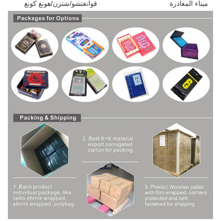
ميناء المغادرة
قوانغتشو/شنزن/هونغ كونغ