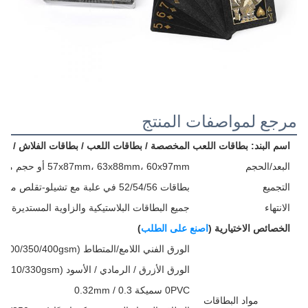
مرجع لمواصفات المنتج
اسم البند: بطاقات اللعب المخصصة / بطاقات اللعب / بطاقات الفلاش / بطاقا
البعد/الحجم
57x87mm، 63x88mm، 60x97mm أو حجم مخصص
التجميع
بطاقات 52/54/56 في علبة مع تشيلو-تقلص ملفوفة
الانتهاء
جميع البطاقات البلاستيكية والزاوية المستديرة
الخصائص الاختيارية (
اصنع على الطلب
)
الورق الفني اللامع/المتطاط (250/300/350/400gsm)
الورق الأزرق / الرمادي / الأسود (280/300/310/330gsm)
0PVC سميكة 0.3 / 0.32mm
مواد البطاقات