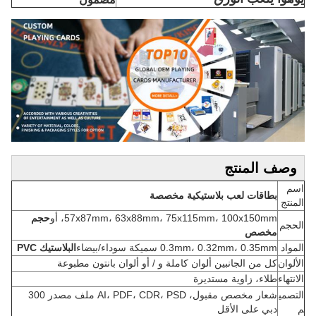
وصف المنتج
اسم
بطاقات لعب بلاستيكية مخصصة
المنتج
57x87mm، 63x88mm، 75x115mm، 100x150mm، أو
حجم
الحجم
مخصص
المواد
0.3mm، 0.32mm، 0.35mm سميكة سوداء/بيضاء
البلاستيك PVC
الألوان
كل من الجانبين ألوان كاملة و / أو ألوان بانتون مطبوعة
الانتهاء
طلاء، زاوية مستديرة
التصمي
شعار مخصص مقبول، AI، PDF، CDR، PSD ملف مصدر 300
م
دبي على الأقل