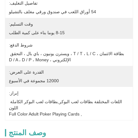
تفاصيل التغليف:
54 أوراق اللعب في صندوق ورقي مغلف بالتشيلو
وقت التسليم:
8-15 يوما بناء على كمية الطلب
شروط الدفع:
بطاقة الائتمان ، T / T ، L / C ، ويسترن يونيون ، باي بال ، التحقق 
الإلكتروني ، D / A ، D / P ، Money
القدرة على العرض:
12000 مجموعة في الأسبوع
إبراز:
اللغات المختلفة بطاقات لعب البوكر,بطاقات لعب البوكر الكاملة 
اللون
Full Color Adult Poker Playing Cards
, 
وصف المنتج