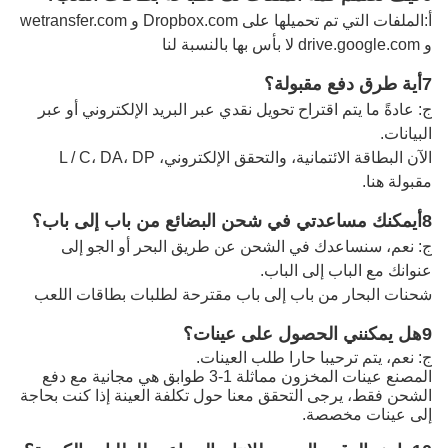
أ:
الملفات التي تم تحميلها على Dropbox.com و wetransfer.com
و drive.google.com لا بأس بها بالنسبة لنا
7أية طرق دفع مقبولة؟
ج: عادةً ما يتم اقتراح تحويل نقدي عبر البريد الإلكتروني أو عبر
البيانات.
الآن البطاقة الائتمانية، والتحقق الإلكتروني، L / C، DA، DP
مقبولة هنا.
8أيمكنك مساعدتي في شحن البضائع من باب إلى باب؟
ج: نعم، سنساعدك في الشحن عن طريق البحر أو الجو إلى
عنوانك مع الباب إلى الباب.
شحنات البحار من باب إلى باب مقترحة لطلبات بطاقات اللعب
9هل يمكنني الحصول على عينات؟
ج: نعم، يتم ترحيبا حارا طلب العينات.
المصنع عينات المخزون مماثلة 1-3 طوابق هي مجانية مع دفع
الشحن فقط، يرجى التحقق معنا حول تكلفة العينة إذا كنت بحاجة
إلى عينات مخصصة.