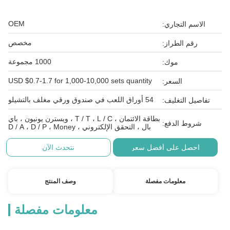
OEM
الاسم التجاري:
مخصص
رقم الطراز:
1000 مجموعة
موك:
USD $0.7-1.7 for 1,000-10,000 sets quantity
السعر:
54 أوراق اللعب في صندوق ورقي مغلف بالتشيلو
تفاصيل التغليف:
بطاقة الائتمان ، T / T ، L / C ، ويسترن يونيون ، باي
شروط الدفع:
بال ، التحقق الإلكتروني ، D / A ، D / P ، Money
احصل على أفضل سعر
نتحدث الآن
معلومات مفصلة
وصف المنتج
معلومات مفصلة