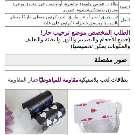
بطاقات تتقلص ملفوفة مباشرة، أو وضعت في صندوق ورقي/
التعبئة
صندوق بلاستيكي/صندوق عمودي
عن طريق البحر أو عن طريق الجو، كرتون مغطى خارجًا مغطى
النقل
بالشريط وملصق بالحزام / كرتون على علبة
الطلب المخصص موضع ترحيب حار!
(جميع الأحجام والتصميم واللون والتعبئة والتغليف
والمكونات يمكن تخصيصها)
صور مفصلة
بطاقات لعب بلاستيكية
مقاومة للمياه
و
طيّ
اختبار المقاومة