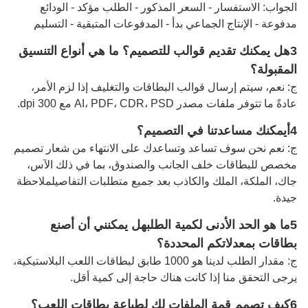
الجواب: الاستفسار - السعر المذكور - الطلب مؤكد - الودائع
مدفوعة - الإنتاج الجماعي بدأ - المدفوعات المتبقية - التسليم
3هل يمكنك تقديم قوالب للتصميم؟ ما هي أنواع التنسيق
المقبولة؟
ج: نعم، سيتم إرسال قوالب البطاقات والتغليف إذا لزم الأمر،
عادةً ما تتوفر ملفات مصدر AI، PDF، CDR، PSD مع 300 dpi.
4أيمكنك مساعدتنا في التصميم؟
ج: نعم نحن سوف تساعد وتساعدك على الانتهاء من شعار تصميم
مخصص للبطاقات خلف الجانب والصندوق، بما في ذلك الآس،
جاك، الملكة، الملك والكاذب بعد جميع متطلبات التفاصيل
ملاحظة
جيدة
.
5ما هو الحد الأدنى لكمية الطلب
هل يمكنني أن أصنع
بطاقات بمعدلاتكم المحددة؟
ج: مقدار الطلب لدينا هو 1000 طابق لبطاقات اللعب البلاستيكية،
يرجى التحقق منا إذا كانت هناك حاجة إلى كمية أقل.
6كيف تصمم قمة الملفات لك لطباعة بطاقات اللعب؟