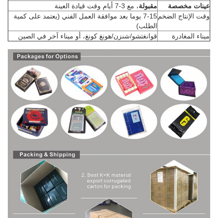
عينات مخصصة
مقبولة
، مع 3-7 أيام وقت قيادة العينة
وقت الإنتاج الضخم
7-15 يوما بعد موافقة العمل الفني (يعتمد على كمية
الطلب)
ميناء المغادرة
قوانغتشو/شنزن/هونغ كونغ، أو ميناء آخر في الصين