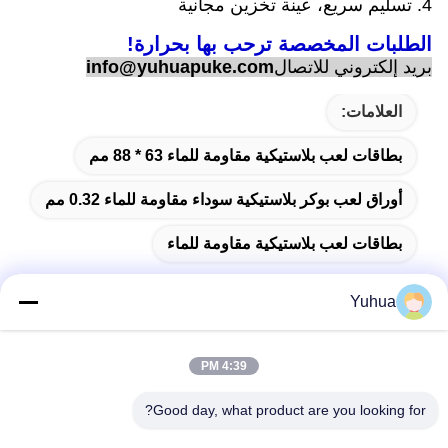
4. تسليم سريع، عينة تخزين مجانية
الطلبات المخصصة ترحب بها بحرارة!
بريد إلكتروني للاتصال
info@yuhuapuke.com
العلامات:
بطاقات لعب بلاستيكية مقاومة للماء 63 * 88 مم
أوراق لعب بوكر بلاستيكية سوداء مقاومة للماء 0.32 مم
بطاقات لعب بلاستيكية مقاومة للماء
Yuhua
اتصال سريع
4:39 PM
Good day, what product are you looking for?
العنوان
شركة قوانغدونغ يوهوا للبطاقات المضافة: رقم 26 شارع ليكسين