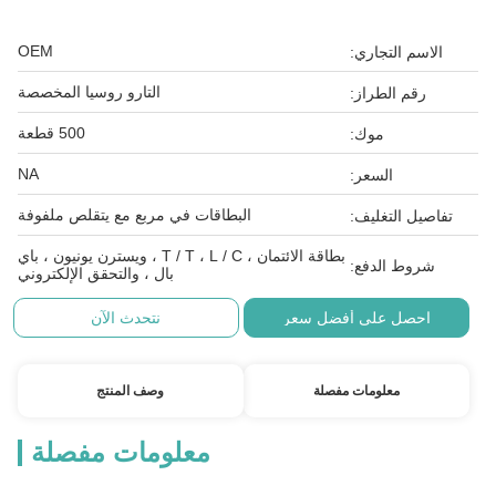
OEM
الاسم التجاري:
التارو روسيا المخصصة
رقم الطراز:
500 قطعة
موك:
NA
السعر:
البطاقات في مربع مع يتقلص ملفوفة
تفاصيل التغليف:
بطاقة الائتمان ، T / T ، L / C ، ويسترن يونيون ، باي
شروط الدفع:
بال ، والتحقق الإلكتروني
احصل على أفضل سعر
نتحدث الآن
معلومات مفصلة
وصف المنتج
معلومات مفصلة