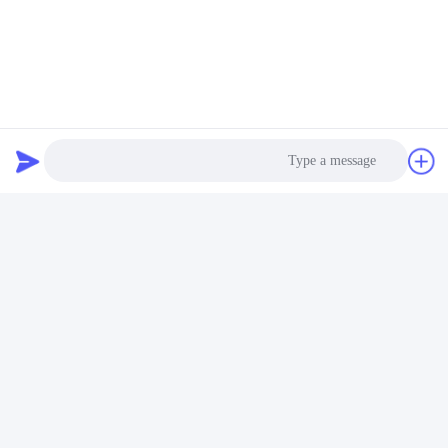
Photo
Video Call
Audio Call