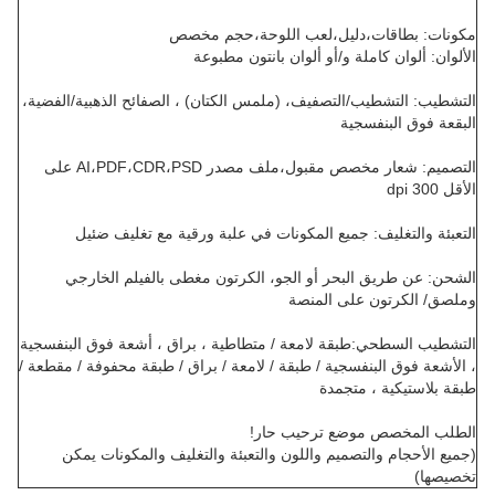
مكونات: بطاقات،دليل،لعب اللوحة،حجم مخصص
الألوان: ألوان كاملة و/أو ألوان بانتون مطبوعة
التشطيب: التشطيب/التصفيف، (ملمس الكتان) ، الصفائح الذهبية/الفضية،
البقعة فوق البنفسجية
التصميم: شعار مخصص مقبول،ملف مصدر AI،PDF،CDR،PSD على
الأقل 300 dpi
التعبئة والتغليف: جميع المكونات في علبة ورقية مع تغليف ضئيل
الشحن: عن طريق البحر أو الجو، الكرتون مغطى بالفيلم الخارجي
وملصق/ الكرتون على المنصة
التشطيب السطحي
:
طبقة لامعة / متطاطية ، براق ، أشعة فوق البنفسجية
، الأشعة فوق البنفسجية / طبقة / لامعة / براق / طبقة محفوفة / مقطعة /
طبقة بلاستيكية ، متجمدة
الطلب المخصص موضع ترحيب حار!
(جميع الأحجام والتصميم واللون والتعبئة والتغليف والمكونات يمكن
تخصيصها)