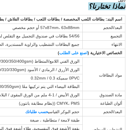
لماذا تختارنا؟
اسم البند: بطاقات اللعب المخصصة / بطاقات اللعب / بطاقات الفلاش / بطاقا
البعد/الحجم
57x87mm، 63x88mm أو حجم مخصص
التجميع
54/56 بطاقات في صندوق التجميل مع التقلص لف
الانتهاء
جميع البطاقات التشطيب والزاوية المستديرة، 
الخصائص الاختيارية (
اصنع على الطلب
)
الورق الفني اللامع/المتطاط (250/300/350/400gsm)
الورق الأزرق / الرمادي / الأسود (280/300/310/330gsm)
مواد البطاقات
0PVC سميكة 0.3 / 0.32mm
البطاقة البيضاء التي يتم تركيبها معًا (250/300/350gsm)
مادة الصندوق
الورق الأبيض / 1-4 ملم من الورق المقوى / البلاستيك /
ألوان الطباعة
CMYK، PMS ((نظام مطابقة بانتون)
البعد/الحجم
حجم البوكر القياسي
حسب طلباتك
طبقة لامعة / متطاطية ، صبغة
بقعة الأشعة فوق البنفسجية، طلاء أشعة فوق الب
التشطيب السطحي