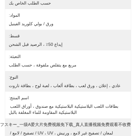
حسب الطلب الخاص بك
المواد:
ورق / بولي كلوريد الفينيل
قسط:
إيداع 50٪ ، الرصيد قبل الشحن
التعبئة:
مربع مع يتقلص ملفوفة ، حسب الطلب
النوع:
عادي ، إعلان ، ورق لعب ، بطاقة ألعاب ، لعبة لوح ، بطاقة تاروت
اسم المنتج:
بطاقات اللعب البلاستيكية البلاستيكية مع صندوق ، أوراق اللعب 
البلاستيكية المقاومة للماء المغلفة بالبل
フスキー_一级a爱大片免费视频免下载_真人直播视频免费观看不收费 :
لمعان / تصفيح غير لامع ، ورنيش ، UV ، UV / تصفيح / لامع / 