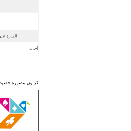
القدرة عل
إبراز:
كرتون مصورة خصيصا 100٪ مقاومة للماء 54 بطاقات لعب بلاستيكية مع طبقة عادي مر