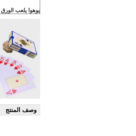
يوهوا يلعب الورق
وصف المنتج