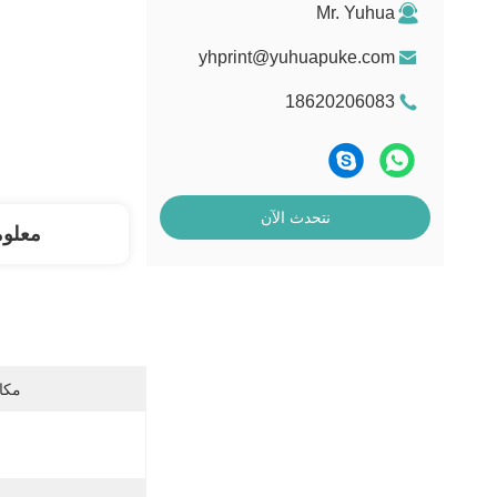
Mr. Yuhua
yhprint@yuhuapuke.com
18620206083
نتحدث الآن
معلو
مكان