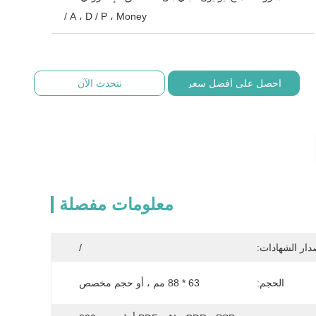
/ A ، D / P ، Money
احصل على أفضل سعر
نتحدث الآن
معلومات مفصلة
دار الشهادات:
/
الحجم:
63 * 88 مم ، أو حجم مخصص