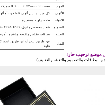
المواد
0.3mm، 0.32mm، 0.35mm سميكة سوداء/بيضاء
الألوان
كل من الجانبين ألوان كاملة و / أو ألو
الانتهاء
طلاء، زاوية مستديرة
التصميم
شعار مخصص مقبول، AI، PDF، CDR، PSD ملف مصدر 300 دبي على الأقل
التعبئة
بطاقات تتقلص ملفوفة مباشرة، أو 
عن طريق البحر أو عن طريق الجو، ك
النقل
علبة
موضع ترحيب حار!
لبطاقات والتصميم والتعبئة والتغليف)