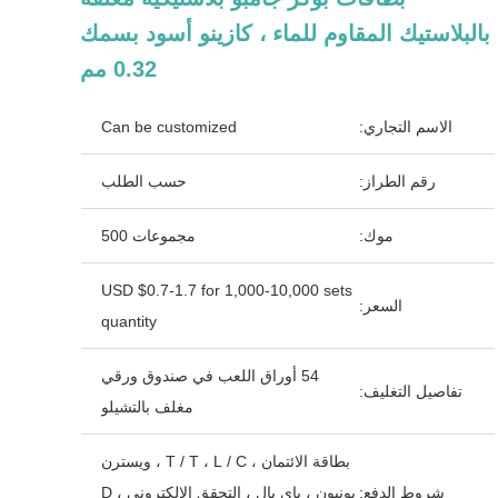
بالبلاستيك المقاوم للماء ، كازينو أسود بسمك
0.32 مم
الاسم التجاري:
Can be customized
رقم الطراز:
حسب الطلب
موك:
مجموعات 500
USD $0.7-1.7 for 1,000-10,000 sets
السعر:
quantity
54 أوراق اللعب في صندوق ورقي
تفاصيل التغليف:
مغلف بالتشيلو
بطاقة الائتمان ، T / T ، L / C ، ويسترن
شروط الدفع:
يونيون ، باي بال ، التحقق الإلكتروني ، D