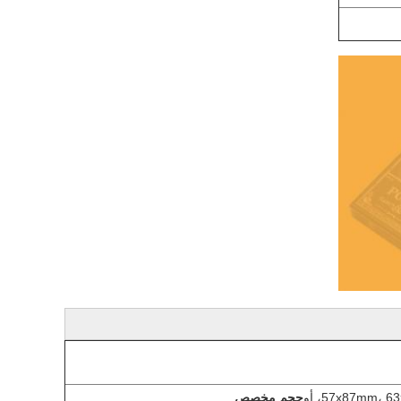
57x87mm،، أو
حجم مخصص