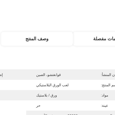
مات مفصلة
وصف المنتج
 المنشأ:
قوانغتشو، الصين
إص
م المنتج:
لعب الورق البلاستيكي
مواد:
ورق / بلاستيك
عينة:
حر