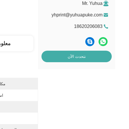
Mr. Yuhua
yhprint@yuhuapuke.com
18620206083
معلو
نتحدث الآن
مكان
اس