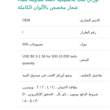
شعار مخصص بالألوان الكاملة
الاسم التجاري:
OEM
رقم الطراز:
/
موك:
مجموعات 500
USD $0.3-1.36 for 500-10,000 sets
السعر:
quantity
تفاصيل التغليف:
وضع أوراق اللعب في صندوق الثنية
بطاقة الائتمان ، T / T ، L / C ، ويسترن
شروط الدفع:
يونيون ، باي بال ، التحقق الإلكتروني ، D
/ A ، D / P