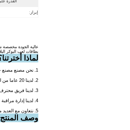
القدرة عل
إبراز:
عالية الجودة مخصصة شخصية دائمة للماء pvc ج
بطاقات لعب البوكر البل
لماذا أخترتنا؟
1. نحن مصنع مصنع حتى نتمكن من إعطائك سعر تنافسي.
2. لدينا 20 عاما من الخبرة في الإنتاج في هذه الصناعة.
3. لدينا فريق محترف ، بما في ذلك 15 فنيًا و 6 مصممين و 20 من أفضل المبيعات.
4. لدينا إدارة مراقبة الجودة بدقة. ونتلقى المزيد من ردود الفعل الجيدة من عملائنا.
5. نتعاون مع العديد من شركات العبور حتى نتمكن من تحسين تكلفة الشحن التنافسية لك.
وصف المنتج