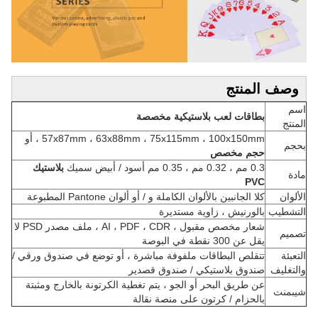
وصف المنتج
اسم
بطاقات لعب بلاستيكية مخصصة
المنتج
57x87mm ، 63x88mm ، 75x115mm ، 100x150mm ، أو
بحجم
حجم مخصص
0.3 مم ، 0.32 مم ، 0.35 مم أسود / أبيض سميك
بلاستيك
مادة
PVC
الألوان
كلا الجانبين بالألوان الكاملة و / أو ألوان Pantone المطبوعة
التشطيب
بالورنيش ، زاوية مستديرة
شعار مخصص مقبول ، AI ، PDF ، CDR ، ملف مصدر PSD لا
تصميم
يقل عن 300 نقطة في البوصة
التعبئة
تتقلص البطاقات ملفوفة مباشرة ، أو توضع في صندوق ورقي /
والتغليف
صندوق بلاستيكي / صندوق قصدير
عن طريق البحر أو الجو ، يتم تغطية الكرتونة بالخارج ومثبتة
شيبمنت
بالحزام / كرتون على منصة نقالة
و