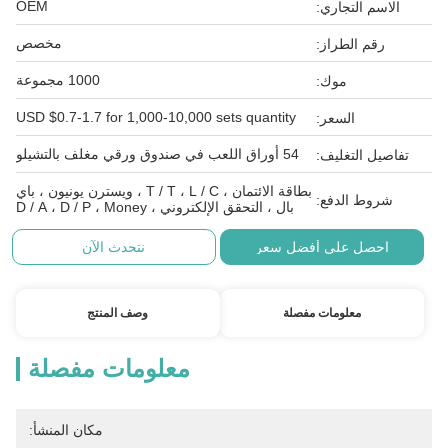
OEM
الاسم التجاري:
مخصص
رقم الطراز:
1000 مجموعة
موك:
USD $0.7-1.7 for 1,000-10,000 sets quantity
السعر:
54 أوراق اللعب في صندوق ورقي مغلف بالتشيلو
تفاصيل التغليف:
بطاقة الائتمان ، T / T ، L / C ، ويسترن يونيون ، باي
شروط الدفع:
بال ، التحقق الإلكتروني ، D / A ، D / P ، Money
احصل على أفضل سعر
نتحدث الآن
معلومات مفصلة
وصف المنتج
معلومات مفصلة
مكان المنشأ: