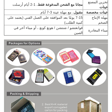
تخزين المصنع
مجانا مع الشحن المدفوعة فقط
، 1-2 أيام أرسلت
عينات
عينات مخصصة
مقبول
، مع مهلة عينة 3-7 أيام
مهلة الإنتاج
7-15 يومًا بعد الموافقة على العمل الفني (يعتمد على
الضخم
كمية الطلب)
قوانغتشو / شنتشن / هونغ كونغ ، أو ميناء آخر في
ميناء المغادرة
الصين