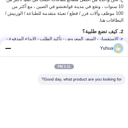
10 سنوات ، وتقع في مدينة قوانغتشو في الصين ، مع أكثر من
100 موظف وآلات فرز / قطع / تعبئة متقدمة للطباعة / الورنيش /
البطاقات هنا.
2.
كيف تضع طلبية؟
ج: الاستفسار - السعر المعروض - تأكيد الطلب - الإيداع المدفوع -
بدء الإنتاج الضخم - الرصيد المدفوع - التسليم.
Yuhua
3. هل يمكنك تقديم نماذج للتصميم؟ما هي أنواع التنسيق
المقبولة؟
1:11 PM
ج: نعم ، سيتم إرسال قوالب البطاقات والتغليف عند الحاجة ،
تتوفر ملفات مصدر AI و PDF و CDR و PSD بشكل عام بدقة
Good day, what product are you looking for?
300 نقطة في البوصة.
4. هل يمكنك مساعدتنا في التصميم؟
ج: نعم ، سنساعدك ونساعدك على إنهاء شعار التصميم المخصص
للبطاقات الخلفية والصندوق ، بما في ذلك Ace و Jack و Queen
و King و Jokers بعد جميع متطلبات التفاصيل
ملحوظة جيدا
.