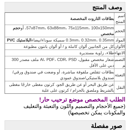
وصف المنتج
اسم
بطاقات التاروت المخصصة
المنتج
57x87mm، 63x88mm، 75x115mm، 100x150mm، أو
حجم
الحجم
مخصص
المواد
0.3mm، 0.32mm، 0.35mm سميكة سوداء/بيضاء
البلاستيك PVC
الألوان
كل من الجانبين ألوان كاملة و / أو ألوان بانتون مطبوعة
الانتهاء
طلاء، زاوية مستديرة
التصمي
شعار مخصص مقبول، AI، PDF، CDR، PSD ملف مصدر 300
م
دبي على الأقل
بطاقات تتقلص ملفوفة مباشرة، أو وضعت في صندوق ورقي/
التعبئة
صندوق بلاستيكي/صندوق عمودي
عن طريق البحر أو عن طريق الجو، كرتون مغطى خارجًا مغطى
النقل
بالشريط وملصق بالحزام / كرتون على علبة
الطلب المخصص موضع ترحيب حار!
(جميع الأحجام والتصميم واللون والتعبئة والتغليف
والمكونات يمكن تخصيصها)
صور مفصلة