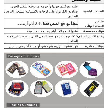
علبة مع فيلم حولها وأحزمة مربوطة للنقل الجوي
التعبئة القياسية
صناديق الكرتون على لوحات بلاستيكية للشحن البري /
البحري
تخزين
مجاناً مع دفع الشحن فقط
، 1-2 أيام أرسلت
المصنع
العينات
عينات مخصصة
مقبولة
، مع 3-7 أيام وقت قيادة العينة
وقت الإنتاج الضخم
7-15 يوما بعد موافقة العمل الفني (يعتمد على كمية
الطلب)
ميناء المغادرة
قوانغتشو/شنزن/هونغ كونغ، أو ميناء آخر في الصين