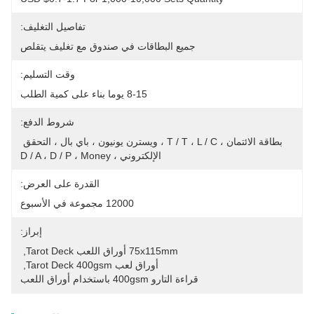
تفاصيل التغليف:
جميع البطاقات في صندوق مع تغليف يتقلص
وقت التسليم:
8-15 يوما بناء على كمية الطلب
شروط الدفع:
بطاقة الائتمان ، T / T ، L / C ، ويسترن يونيون ، باي بال ، التحقق 
الإلكتروني ، D / A ، D / P ، Money
القدرة على العرض:
12000 مجموعة في الأسبوع
إبراز:
75x115mm أوراق اللعب Tarot Deck
, 
أوراق لعب Tarot Deck 400gsm
, 
قراءة التارو 400gsm باستخدام أوراق اللعب