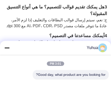
3هل يمكنك تقديم قوالب للتصميم؟ ما هي أنواع التنسيق
المقبولة؟
ج: نعم، سيتم إرسال قوالب البطاقات والتغليف إذا لزم الأمر،
عادةً ما تتوفر ملفات مصدر AI، PDF، CDR، PSD مع 300 dpi.
4أيمكنك مساعدتنا في التصميم؟
ج: نعم نحن سوف تساعد وتساعدك على الانتهاء من شعار تصميم
Yuhua
مخصص للبطاقات خلف الجانب والصندوق، بما في ذلك الآس،
جاك، الملكة، الملك والكاذب بعد جميع متطلبات التفاصيل
ملاحظة
جيدة
.
3:01 PM
5ما هو الحد الأدنى لكمية الطلب
هل يمكنني أن أصنع
Good day, what product are you looking for?
بطاقات بمعدلاتكم المحددة؟
ج: مقدار الطلب لدينا هو 1000 طابق لبطاقات اللعب البلاستيكية،
يرجى التحقق منا إذا كانت هناك حاجة إلى كمية أقل.
6كيف تصمم قمة الملفات لك لطباعة بطاقات اللعب؟
أ:
الملفات التي تم تحميلها على Dropbox.com و wetransfer.com
و drive.google.com لا بأس بها بالنسبة لنا