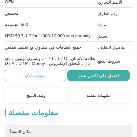
OEM
الاسم التجاري:
مخصص
رقم الطراز:
500 مجموعة
موك:
USD $0.7-1.7 for 1,000-10,000 sets quantity
السعر:
جميع البطاقات في صندوق مع تغليف يتقلص
تفاصيل التغليف:
بطاقة الائتمان ، T / T ، L / C ، ويسترن يونيون ، باي
شروط الدفع:
بال ، التحقق الإلكتروني ، D / A ، D / P ، Money
احصل على أفضل سعر
نتحدث الآن
معلومات مفصلة
وصف المنتج
معلومات مفصلة
مكان المنشأ: