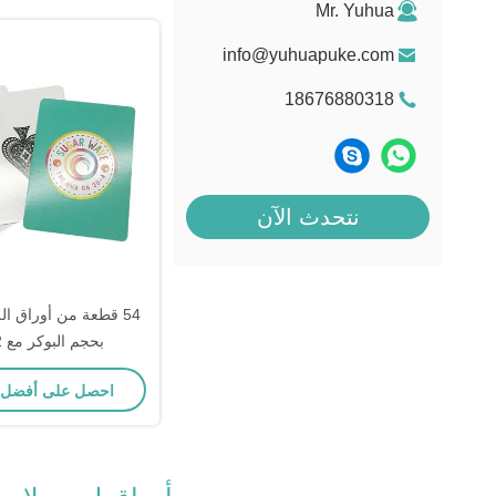
Mr. Yuhua
info@yuhuapuke.com
18676880318
نتحدث الآن
54 قطعة من أوراق ال
بحجم البوكر مع 2 جوكر
احصل على أفضل