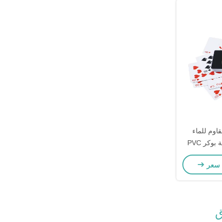
اوم للماء
كر PVC
 سعر
ق