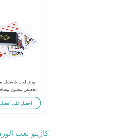
ورق لعب بلاستيك مق
مخصص مطبوع ببطاقة بو
احصل على أفضل
كازينو لعب الور