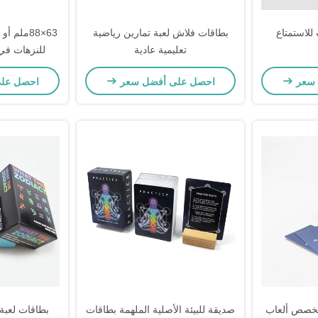
للاستمتاع
بطاقات فلاش لعبة تمارين رياضية
63×88ملم
تعليمية عادية
للنزهات في 
بطاقات تفا
 سعر
احصل على أفضل سعر
احصل عل
و
مخصص ألعاب
صديقة للبيئة الأصلية الملهمة بطاقات
بطاقات لعبة