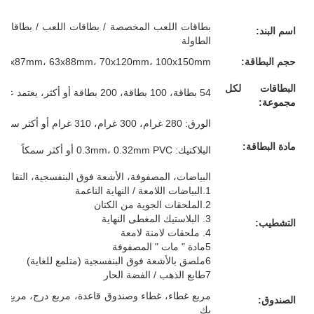
بطاقات اللعب المخصصة / بطاقات اللعب / بطاقات الف
اسم البند:
الطاولة
حجم البطاقة:
57x87mm، 63x88mm، 70x120mm، 100x150mm أو حجمك المخصص
البطاقات لكل
54 بطاقة، 100 بطاقة، 200 بطاقة أو أكثر، يعتمد على متطلباتك
مجموعة:
الورق: 280 غرام، 300 غرام، 310 غرام أو أكثر سمكا، الرمادي/الأبيض/الأزرق/الأسود، كل شيء لك
مادة البطاقة:
البلاكتيك: 0.3mm، 0.32mm PVC أو أكثر سمكاً
البياضات، المصفوفة، الأشعة فوق البنفسجية، النقاش، 
1.البياضات اللامعة / النهاية الناعمة
2.الملحقات الجوية من الكتان
3. البلاستيك المغطى النهاية
التشطيب:
4. ملحقات لامنة لامعة
5مادة " مات " المصفوفة
6ملصق بالأشعة فوق البنفسجية (متلمع للغاية)
7طابع الذهب / الفضة الحار
مربع غطاء، غطاء وصندوق قاعدة، مربع درج، مربع 
الصندوق:
بك