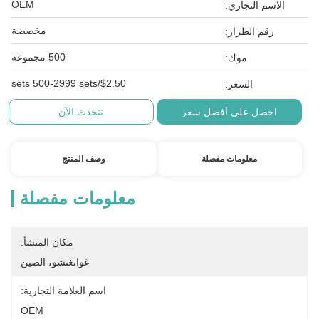
OEM
الاسم التجاري:
مخصصة
رقم الطراز:
500 مجموعة
موك:
$2.50/sets 500-2999 sets
السعر:
احصل على أفضل سعر
نتحدث الآن
معلومات مفصلة
وصف المنتج
معلومات مفصلة
مكان المنشأ:
غوانغتشو، الصين
اسم العلامة التجارية:
OEM