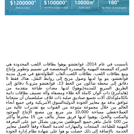
تأسست في عام 2014، غوانغتشو يوهوا بطاقات اللعب المحدودة هي 
الشركة المصنعة المهنية والمصدرة المتخصصة في تصميم وتطوير وإنتاج 
وبيع بطاقات اللعب، بطاقات اللعب،ألعاب الطاولةتقع في شرق مدينة 
قوانغتشو، يتو يوا لديها وصول مريح إلى روابط النقل، هناك فقط 5 
دقائق إلى محطة شاكون من الخط 13، قوانغتشو مترو،5 دقائق إلى 
الطريق السريع للمدينة(يوهوا) لديها معدات طباعة متقدمة من 
(هايدلبرغ) ذات ألوان كاملة آلة طلاء ومصفاة وآلة تصنيف بطاقات ذاتية 
بالكاملوكذلك آلات تجميع صناديق صلبة ذات غلاف صلبلضمان أن منتجاتنا 
تتوافق بدقة مع معايير الجودة الدوليةالسوق الأمريكية وفي جميع أنحاء 
العالم من خلال مجموعة متنوعة من القنوات مع تقديرات عالية من 
العملاءتغطي مساحة 10،000 متر مربع من مصنع الإنتاج الموجود 
والمكتب والحيّ، يوهيوا لديها فريق ممتاز يتألف من 15 محترفاً وأكثر 
من 100 عامل ماهر،جميع الموظفين مدربون بشكل جيد على المعرفة 
المهنية للطباعة، المنتجات والمهارات لخدمة العملاء وفقاً لأفضل معايير 
الخدمة. بالإضافة إلى ذلك حصلت يو هوا على شهادة نظام إدارة الجودة 