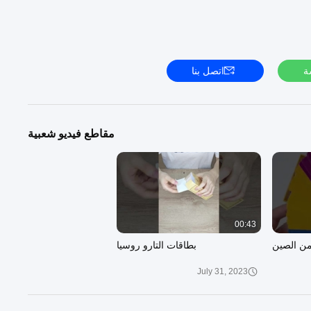
ة
اتصل بنا
مقاطع فيديو شعبية
00:43
ن الصين
بطاقات التارو روسيا
July 31, 2023