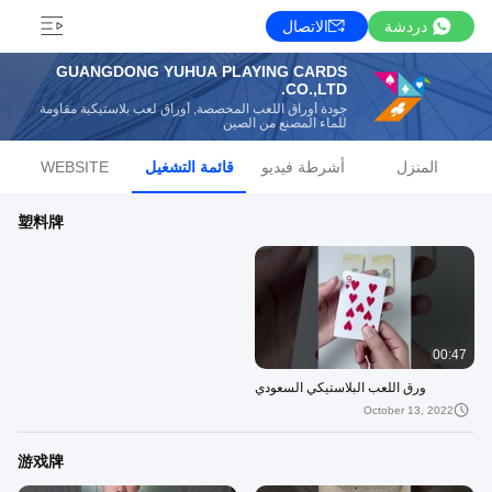
دردشة
الاتصال
GUANGDONG YUHUA PLAYING CARDS
CO.,LTD.
جودة أوراق اللعب المخصصة, أوراق لعب بلاستيكية مقاومة
للماء المصنع من الصين
المنزل
أشرطة فيديو
قائمة التشغيل
WEBSITE
塑料牌
00:47
ورق اللعب البلاستيكي السعودي
October 13, 2022
游戏牌