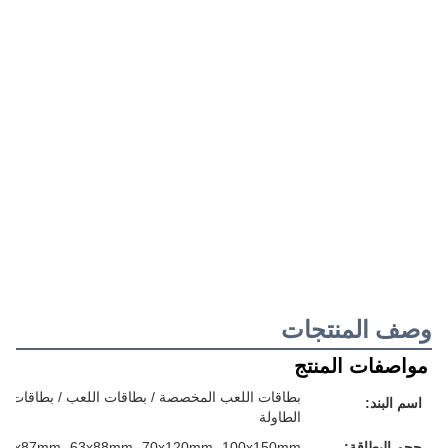
وصف المنتجات
مواصفات المنتج
بطاقات اللعب المخصصة / بطاقات اللعب / بطاقات الفل
اسم البند:
الطاولة
حجم البطاقة:
57x87mm، 63x88mm، 70x120mm، 100x150mm أو حجمك المخصص