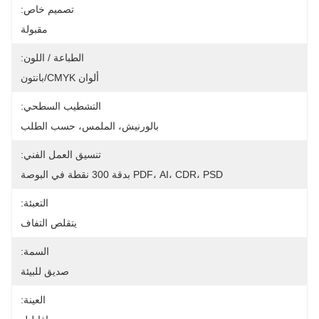
تصميم خاص:
مقبولة
الطباعة / اللون:
ألوان CMYK/بانتون
التشطيب السطحي:
بالورنيش، الملمس، حسب الطلب
تنسيق العمل الفني:
PDF، AI، CDR، PSD بدقة 300 نقطة في البوصة
التعبئة:
يتقلص التفاف
السمة:
صديق للبيئة
العينة: