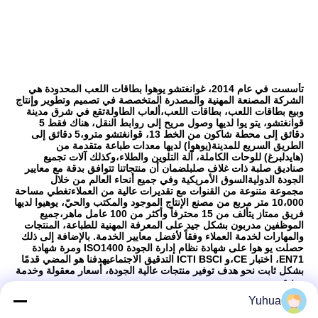
تأسست في عام 2014، غوانغتشو يوهوا بطاقات اللعب المحدودة هي 
الشركة المصنعة المهنية والمصدرة المتخصصة في تصميم وتطوير وإنتاج 
وبيع بطاقات اللعب، بطاقات اللعب،ألعاب الطاولةتقع في شرق مدينة 
قوانغتشو، يتو يوا لديها وصول مريح إلى روابط النقل، هناك فقط 5 
دقائق إلى محطة شاكون من الخط 13، قوانغتشو مترو،5 دقائق إلى 
الطريق السريع للمدينة(يوهوا) لديها معدات طباعة متقدمة من 
(هايدلبرغ) للوحات الكاملة، آلة التلوين والطلاء،وكذلك آلات تجميع 
صناديق صلبة ذات غلاف صلبلضمان أن منتجاتنا تتوافق بدقة مع معايير 
الجودة الدوليةالسوق الأمريكية وفي جميع أنحاء العالم من خلال 
مجموعة متنوعة من القنوات مع تقديرات عالية من العملاءتغطي مساحة 
10،000 متر مربع من مصنع الإنتاج الموجود والمكتب والحيّ، يوهيوا لديها 
فريق ممتاز يتألف من 15 محترفاً وأكثر من 100 عامل ماهر،جميع 
الموظفين مدربون بشكل جيد على المعرفة المهنية للطباعة، المنتجات 
والمهارات لخدمة العملاء وفقاً لأفضل معايير الخدمة. بالإضافة إلى ذلك 
حصلت يو هوا على شهادة نظام إدارة الجودة ISO1400 ومرة شهادة 
EN71، اختبار CE،و ICTI BSCI التدقيق الاجتماعيهدفنا هو المضي قدمًا 
بشكل ثابت نحو هدف توفير منتجات عالية الجودة، أسعار معقولة وخدمة 
مهنية.
Yuhua