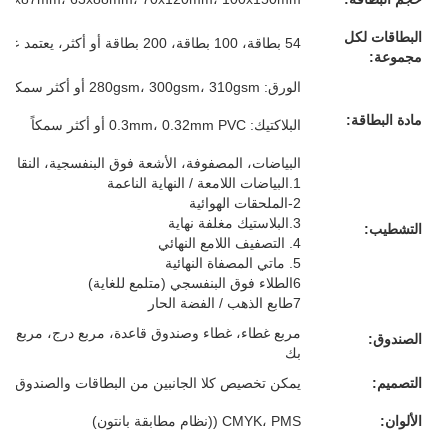
البطاقات لكل
54 بطاقة، 100 بطاقة، 200 بطاقة أو أكثر، يعتمد على متطلباتك
مجموعة:
الورق: 280gsm، 300gsm، 310gsm أو أكثر سمكا، الرمادي/الأبيض/الأزرق/الأسود القلب، كل شيء لك
مادة البطاقة:
البلاكتيك: 0.3mm، 0.32mm PVC أو أكثر سمكاً
البياضات، المصفوفة، الأشعة فوق البنفسجية، النقاش، 
1.البياضات اللامعة / النهاية الناعمة
2-الملحقات الهوائية
3.البلاستيك مغلفة نهاية
التشطيب:
4. التصفيف اللامع النهائي
5. ماتي المصفاة النهائية
6الطلاء فوق البنفسجي (متلمع للغاية)
7طابع الذهب / الفضة الحار
مربع غطاء، غطاء وصندوق قاعدة، مربع درج، مربع م
الصندوق:
بك
التصميم:
يمكن تخصيص كلا الجانبين من البطاقات والصندوق
الألوان:
CMYK، PMS ((نظام مطابقة بانتون)