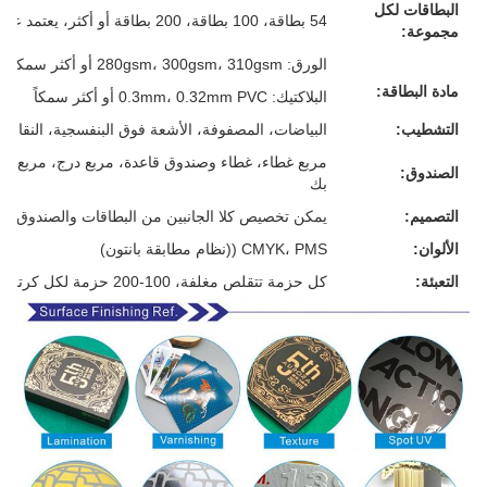
البطاقات لكل
54 بطاقة، 100 بطاقة، 200 بطاقة أو أكثر، يعتمد على متطلباتك
مجموعة:
الورق: 280gsm، 300gsm، 310gsm أو أكثر سمكا، الرمادي/الأبيض/الأزرق/الأسود القلب، كل شيء لك
مادة البطاقة:
البلاكتيك: 0.3mm، 0.32mm PVC أو أكثر سمكاً
التشطيب:
البياضات، المصفوفة، الأشعة فوق البنفسجية، النقاش، 
مربع غطاء، غطاء وصندوق قاعدة، مربع درج، مربع م
الصندوق:
بك
التصميم:
يمكن تخصيص كلا الجانبين من البطاقات والصندوق
الألوان:
CMYK، PMS ((نظام مطابقة بانتون)
التعبئة:
كل حزمة تتقلص مغلفة، 100-200 حزمة لكل كرتون