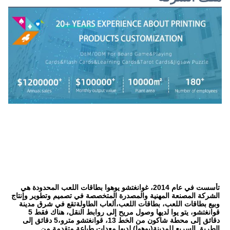
تأسست في عام 2014، غوانغتشو يوهوا بطاقات اللعب المحدودة هي 
الشركة المصنعة المهنية والمصدرة المتخصصة في تصميم وتطوير وإنتاج 
وبيع بطاقات اللعب، بطاقات اللعب،ألعاب الطاولةتقع في شرق مدينة 
قوانغتشو، يتو يوا لديها وصول مريح إلى روابط النقل، هناك فقط 5 
دقائق إلى محطة شاكون من الخط 13، قوانغتشو مترو،5 دقائق إلى 
الطريق السريع للمدينة(يوهوا) لديها معدات طباعة متقدمة من 