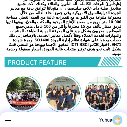
(هايدلبرغ) للوحات الكاملة، آلة التلوين والطلاء،وكذلك آلات تجميع 
صناديق صلبة ذات غلاف صلبلضمان أن منتجاتنا تتوافق بدقة مع معايير 
الجودة الدوليةالسوق الأمريكية وفي جميع أنحاء العالم من خلال 
مجموعة متنوعة من القنوات مع تقديرات عالية من العملاءتغطي مساحة 
10،000 متر مربع من مصنع الإنتاج الموجود والمكتب والحيّ، يوهيوا لديها 
فريق ممتاز يتألف من 15 محترفاً وأكثر من 100 عامل ماهر،جميع 
الموظفين مدربون بشكل جيد على المعرفة المهنية للطباعة، المنتجات 
والمهارات لخدمة العملاء وفقاً لأفضل معايير الخدمة. بالإضافة إلى ذلك 
حصلت يو هوا على شهادة نظام إدارة الجودة ISO1400 ومرة شهادة 
EN71، اختبار CE،و ICTI BSCI التدقيق الاجتماعيهدفنا هو المضي قدمًا 
بشكل ثابت نحو هدف توفير منتجات عالية الجودة، أسعار معقولة وخدمة 
مهنية.
Yuhua