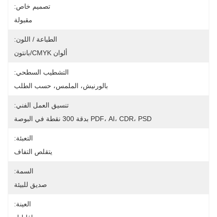
تصميم خاص:
مقبولة
الطباعة / اللون:
ألوان CMYK/بانتون
التشطيب السطحي:
بالورنيش، الملمس، حسب الطلب
تنسيق العمل الفني:
PDF، AI، CDR، PSD بدقة 300 نقطة في البوصة
التعبئة:
يتقلص التفاف
السمة:
صديق للبيئة
العينة: