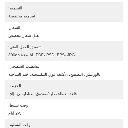
التصميم:
تصاميم مخصصة
الشعار:
تقبل شعار مخصص
تنسيق العمل الفني:
AI، PDF، PSD، EPS، JPG بدقة 300dp
التشطيب السطحي:
بالورنيش، التصفيح، الأشعة فوق البنفسجية، ختم الساخنة
الحزمة:
قاعدة غطاء صلبة/صندوق مغناطيسي، إلخ.
وقت بسيط:
2-5 أيام
وقت التسليم: