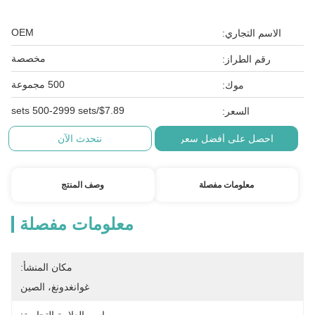
OEM
الاسم التجاري:
مخصصة
رقم الطراز:
500 مجموعة
موك:
$7.89/sets 500-2999 sets
السعر:
احصل على أفضل سعر
نتحدث الآن
معلومات مفصلة
وصف المنتج
معلومات مفصلة
مكان المنشأ:
غوانغدونغ، الصين