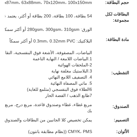
حجم البطاقة:
57x87mm، 63x88mm، 70x120mm، 100x150mm أو حجمك المخصص
البطاقات لكل
54 بطاقة، 100 بطاقة، 200 بطاقة أو أكثر، يعتمد على متطلباتك
مجموعة:
الورق: 280gsm، 300gsm، 310gsm أو أكثر سمكا، الرمادي/الأبيض/الأزرق/الأسود القلب، كل شيء لك
مادة البطاقة:
البلاكتيك: 0.3mm، 0.32mm PVC أو أكثر سمكاً
البياضات، المصفوفة، الأشعة فوق البنفسجية، النقاش، 
1.البياضات اللامعة / النهاية الناعمة
2-الملحقات الهوائية
3.البلاستيك مغلفة نهاية
التشطيب:
4. التصفيف اللامع النهائي
5. ماتي المصفاة النهائية
6الطلاء فوق البنفسجي (متلمع للغاية)
7طابع الذهب / الفضة الحار
مربع غطاء، غطاء وصندوق قاعدة، مربع درج، مربع م
الصندوق:
بك
التصميم:
يمكن تخصيص كلا الجانبين من البطاقات والصندوق
الألوان:
CMYK، PMS ((نظام مطابقة بانتون)