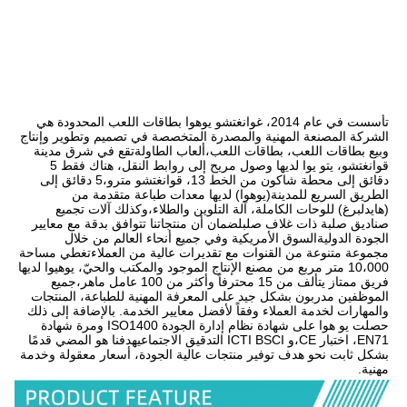
تأسست في عام 2014، غوانغتشو يوهوا بطاقات اللعب المحدودة هي 
الشركة المصنعة المهنية والمصدرة المتخصصة في تصميم وتطوير وإنتاج 
وبيع بطاقات اللعب، بطاقات اللعب،ألعاب الطاولةتقع في شرق مدينة 
قوانغتشو، يتو يوا لديها وصول مريح إلى روابط النقل، هناك فقط 5 
دقائق إلى محطة شاكون من الخط 13، قوانغتشو مترو،5 دقائق إلى 
الطريق السريع للمدينة(يوهوا) لديها معدات طباعة متقدمة من 
(هايدلبرغ) للوحات الكاملة، آلة التلوين والطلاء،وكذلك آلات تجميع 
صناديق صلبة ذات غلاف صلبلضمان أن منتجاتنا تتوافق بدقة مع معايير 
الجودة الدوليةالسوق الأمريكية وفي جميع أنحاء العالم من خلال 
مجموعة متنوعة من القنوات مع تقديرات عالية من العملاءتغطي مساحة 
10،000 متر مربع من مصنع الإنتاج الموجود والمكتب والحيّ، يوهيوا لديها 
فريق ممتاز يتألف من 15 محترفاً وأكثر من 100 عامل ماهر،جميع 
الموظفين مدربون بشكل جيد على المعرفة المهنية للطباعة، المنتجات 
والمهارات لخدمة العملاء وفقاً لأفضل معايير الخدمة. بالإضافة إلى ذلك 
حصلت يو هوا على شهادة نظام إدارة الجودة ISO1400 ومرة شهادة 
EN71، اختبار CE،و ICTI BSCI التدقيق الاجتماعيهدفنا هو المضي قدمًا 
بشكل ثابت نحو هدف توفير منتجات عالية الجودة، أسعار معقولة وخدمة 
مهنية.