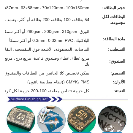
حجم البطاقة:
57x87mm، 63x88mm، 70x120mm، 100x150mm أو حجمك المخصص
البطاقات لكل
54 بطاقة، 100 بطاقة، 200 بطاقة أو أكثر، يعتمد على متطلباتك
مجموعة:
الورق: 280gsm، 300gsm، 310gsm أو أكثر سمكا، الرمادي/الأبيض/الأزرق/الأسود القلب، كل شيء لك
مادة البطاقة:
البلاكتيك: 0.3mm، 0.32mm PVC أو أكثر سمكاً
التشطيب:
البياضات، المصفوفة، الأشعة فوق البنفسجية، النقاش، 
مربع غطاء، غطاء وصندوق قاعدة، مربع درج، مربع م
الصندوق:
بك
التصميم:
يمكن تخصيص كلا الجانبين من البطاقات والصندوق
الألوان:
CMYK، PMS ((نظام مطابقة بانتون)
التعبئة:
كل حزمة تتقلص مغلفة، 100-200 حزمة لكل كرتون