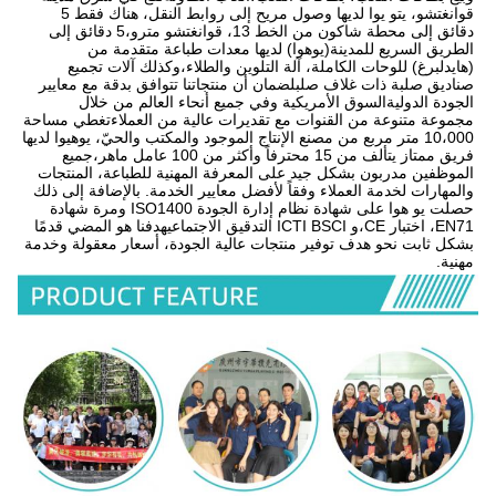
قوانغتشو، يتو يوا لديها وصول مريح إلى روابط النقل، هناك فقط 5 
دقائق إلى محطة شاكون من الخط 13، قوانغتشو مترو،5 دقائق إلى 
الطريق السريع للمدينة(يوهوا) لديها معدات طباعة متقدمة من 
(هايدلبرغ) للوحات الكاملة، آلة التلوين والطلاء،وكذلك آلات تجميع 
صناديق صلبة ذات غلاف صلبلضمان أن منتجاتنا تتوافق بدقة مع معايير 
الجودة الدوليةالسوق الأمريكية وفي جميع أنحاء العالم من خلال 
مجموعة متنوعة من القنوات مع تقديرات عالية من العملاءتغطي مساحة 
10،000 متر مربع من مصنع الإنتاج الموجود والمكتب والحيّ، يوهيوا لديها 
فريق ممتاز يتألف من 15 محترفاً وأكثر من 100 عامل ماهر،جميع 
الموظفين مدربون بشكل جيد على المعرفة المهنية للطباعة، المنتجات 
والمهارات لخدمة العملاء وفقاً لأفضل معايير الخدمة. بالإضافة إلى ذلك 
حصلت يو هوا على شهادة نظام إدارة الجودة ISO1400 ومرة شهادة 
EN71، اختبار CE،و ICTI BSCI التدقيق الاجتماعيهدفنا هو المضي قدمًا 
بشكل ثابت نحو هدف توفير منتجات عالية الجودة، أسعار معقولة وخدمة 
مهنية.