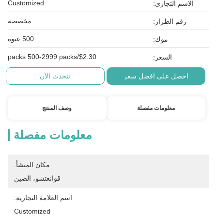
Customized
الاسم التجاري:
مخصصة
رقم الطراز:
500 عبوة
موك:
$2.30/packs 500-2999 packs
السعر:
احصل على أفضل سعر
نتحدث الآن
معلومات مفصلة
وصف المنتج
معلومات مفصلة
مكان المنشأ:
قوانغتشو، الصين
اسم العلامة التجارية:
Customized