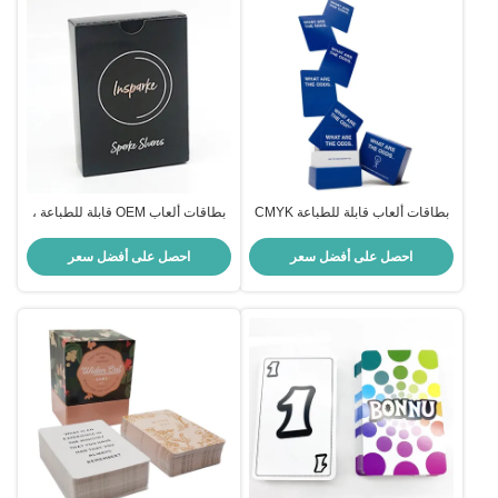
بطاقات ألعاب قابلة للطباعة CMYK
بطاقات ألعاب OEM قابلة للطباعة ،
مقاس 63x88 مللي متر بطاقات
بطاقات تداول مخصصة 57x87mm
ألعاب حفلة مظهر يومي
احصل على أفضل سعر
احصل على أفضل سعر