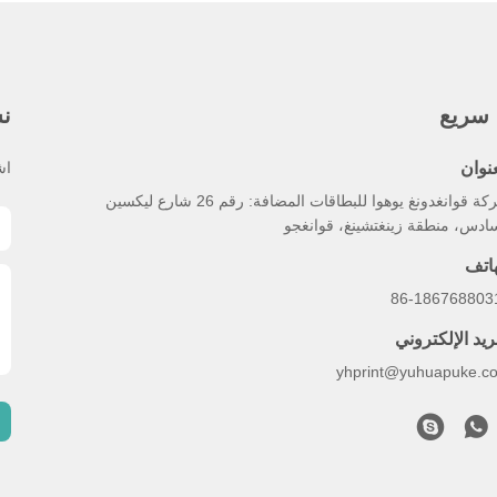
 سريع
نش
عنوان
اش
شركة قوانغدونغ يوهوا للبطاقات المضافة: رقم 26 شارع ليكسين
ادس، منطقة زينغتشينغ، قوانغجو
هاتف
86-186768803
ريد الإلكتروني
yhprint@yuhuapuke.c