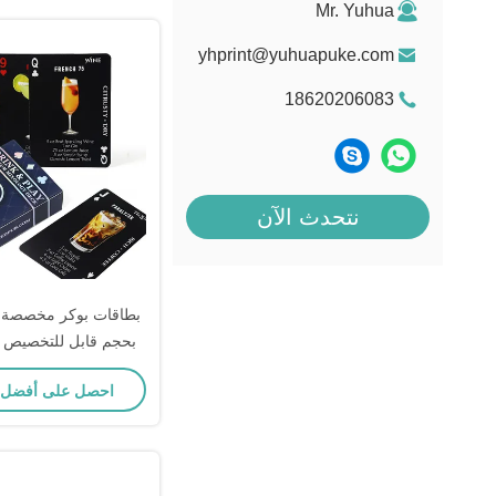
Mr. Yuhua
yhprint@yuhuapuke.com
18620206083
نتحدث الآن
بطاقات بوكر مخصصة ص
بحجم قابل للتخصيص مع
بالجملة للإعلانات 
احصل على أفضل