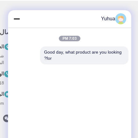
Yuhua
وصلة سريعة
اتصال
7:03 PM
المنزل
ال
Good day, what product are you looking 
المنتجات
for?
الس
معلومات عنا
ال
أخبار
18
القضايا
الب
اتصل بنا
om