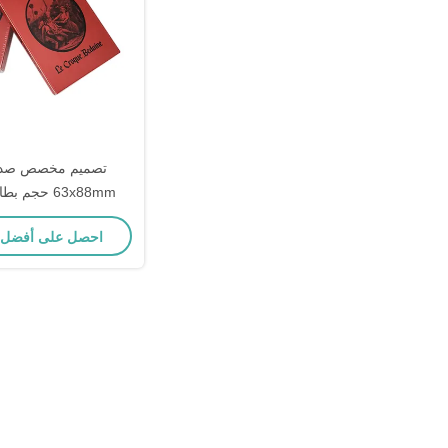
تصميم مخصص صديقة
63x88mm حجم
للحفلات والأل
احصل على أفضل