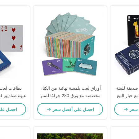
ديقة للبيئة
أوراق لعب بلمسة نهائية من الكتان
بطاقات لعب
 خيار البيع
مخصصة مع ورق 280 جرامًا للمتر
والألعاب
المربع وخيارات طباعة مخصصة
غرام لاستخدامه
 سعر
احصل على أفضل سعر
احصل عل
و