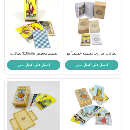
بطاقات طاروت مصممة خصيصاً مع
تصميم مخصص 310gsm بطاقات
ورق مغلف بـ 300 غرام و دليل مدرج
التارو الورقية السوداء بحجم 57 * 87
مم للاستخدام الشخصي
احصل على أفضل سعر
احصل على أفضل سعر