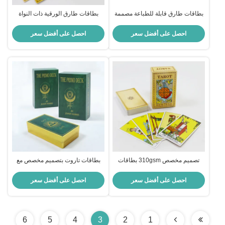
بطاقات طارق قابلة للطباعة مصممة
بطاقات طارق الورقية ذات النواة
خصيصًا مع كتاب دليل متضمن في
السوداء مع دليل للتنبؤ والترفيه
حجم 57 * 87 مم
احصل على أفضل سعر
احصل على أفضل سعر
تصميم مخصص 310gsm بطاقات
بطاقات تاروت بتصميم مخصص مع
التارو الورقية الأساسية السوداء مع
طباعة أوفست CMYK 4C وحجم
دليل متضمن
70*120 ملم للترفيه
احصل على أفضل سعر
احصل على أفضل سعر
6
5
4
3
2
1