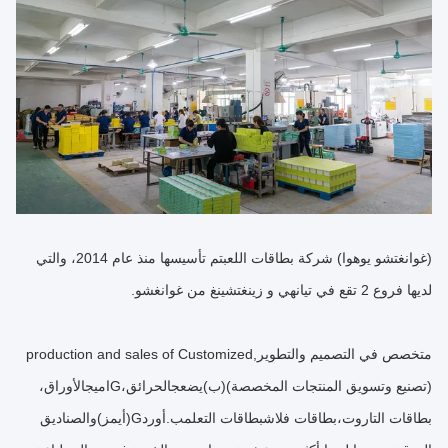
(غوانغتشو يوهوا) شركة بطاقات اللعب
تم تأسيسها منذ عام 2014، والتي
لديها فروع 2 تقع في تيانهي و زينغتشينغ من غوانغشو.
متخصص في التصميم والتطوير
,
production and sales of Customized
(تصنيع وتسويق المنتجات المخصصة)
(ب)
يضع
ج
الحرائق،
G
امي
ج
الأوراق،
بطاقات التاروت،
بطاقات فلاش
بطاقات التعلم
ب.
أورد
G
(أيمز)
والصناديق