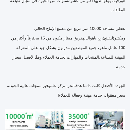
الورقية، يوهوا لديها أكثر من عشرة
سنوات من الخبرة في مجال طباعة
البطاقات
تغطي مساحة 10000 متر مربع من مصنع الإنتاج الحالي
ومكتب
و
(ليفينغ)
ربع
,
ياهوا
لديه
فريق ممتاز مكون من 15 محترفاً وأكثر من
100 عامل ماهر، جميع الموظفين مدربون بشكل جيد على المعرفة
المهنية للطباعة،المنتجات والمهارات لخدمة العملاء وفقًا لأفضل معيار
خدمة.
الجودة الأفضل كانت دائما هدفنا
نحن نركز على
توفير منتجات عالية الجودة،
سعر معقول، خدمة مهنية وفعالة للعملاء!