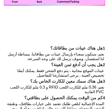
1هل هناك عينات من بطاقاتك؟
نعم، سنكون سعداء بإرسال عينات من بطاقاتنا. ببساطة أرسل 
لنا استفسار، وسوف نرسل لك على وجه السرعة.
2هل يجب أن أدفع ثمن العينة؟
عينات الموقع مجانية ، يتم دفع الشحن فقط. يمكنك أيضًا 
تخصيص العينة ، يرجى استشارةنا للتفاصيل.
3هل هناك سمك معين للكارت الخاص بك؟
نعم، 0.36 ملم للكارت اللعب RFlD و 0.3 ملم للكارت اللعب 
PVC العادية
4كم من الوقت يمكنك الحصول على بطاقتي؟
المدة الإجمالية لتلقي طلبك تعتمد على خيارات بطاقتك، وطبقة 
الشحن المفضلة، وما إذا كان يتم طلب إنتاج سريع أم لا. يرجى 