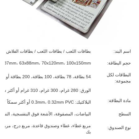
اسم البند:
بطاقات اللعب / بطاقات اللعب / بطاقات الفلاش / بطا
حجم البطاقة:
57x87mm، 63x88mm، 70x120mm، 100x150mm أو الحجم المخص
البطاقات لكل
54 بطاقة، 78 بطاقة، 100 بطاقة، 200 بطاقة أو أكثر، يعتمد على متطلباتك
مجموعة:
الورق: 280 غرام، 300 غرام، 310 غرام أو أكثر سمكا، الرمادي/الأبيض/الأزرق/الأسود، كل شيء لك
مادة البطاقة:
البلاكتيك: 0.3mm، 0.32mm PVC أو أكثر سمكاً
السطح
البياضات، المصفوفة، الأشعة فوق البنفسجية، النسيج 
مربع غطاء، غطاء وصندوق قاعدة، مربع درج، مربع
نوع الصندوق:
بك