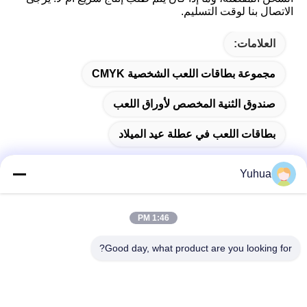
الاتصال بنا لوقت التسليم.
العلامات:
مجموعة بطاقات اللعب الشخصية CMYK
صندوق الثنية المخصص لأوراق اللعب
بطاقات اللعب في عطلة عيد الميلاد
Yuhua
اتصال سريع
1:46 PM
Good day, what product are you looking for?
العنوان
شركة قوانغدونغ يوهوا للبطاقات المضافة: رقم 26 شارع ليكسين
السادس، منطقة زينغتشينغ، قوانغجو