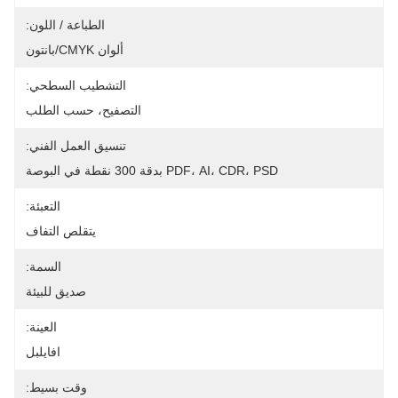
الطباعة / اللون:
ألوان CMYK/بانتون
التشطيب السطحي:
التصفيح، حسب الطلب
تنسيق العمل الفني:
PDF، AI، CDR، PSD بدقة 300 نقطة في البوصة
التعبئة:
يتقلص التفاف
السمة:
صديق للبيئة
العينة:
افايلبل
وقت بسيط: