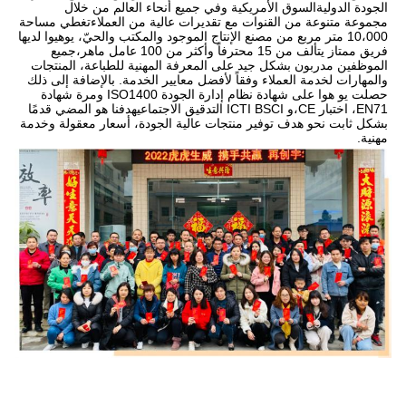
الجودة الدوليةالسوق الأمريكية وفي جميع أنحاء العالم من خلال 
مجموعة متنوعة من القنوات مع تقديرات عالية من العملاءتغطي مساحة 
10،000 متر مربع من مصنع الإنتاج الموجود والمكتب والحيّ، يوهيوا لديها 
فريق ممتاز يتألف من 15 محترفاً وأكثر من 100 عامل ماهر،جميع 
الموظفين مدربون بشكل جيد على المعرفة المهنية للطباعة، المنتجات 
والمهارات لخدمة العملاء وفقاً لأفضل معايير الخدمة. بالإضافة إلى ذلك 
حصلت يو هوا على شهادة نظام إدارة الجودة ISO1400 ومرة شهادة 
EN71، اختبار CE،و ICTI BSCI التدقيق الاجتماعيهدفنا هو المضي قدمًا 
بشكل ثابت نحو هدف توفير منتجات عالية الجودة، أسعار معقولة وخدمة 
مهنية.