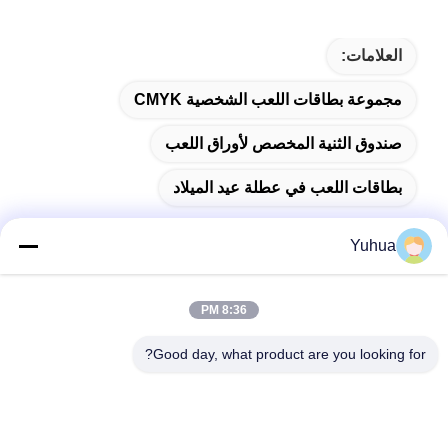
العلامات:
مجموعة بطاقات اللعب الشخصية CMYK
صندوق الثنية المخصص لأوراق اللعب
بطاقات اللعب في عطلة عيد الميلاد
Yuhua
اتصال سريع
8:36 PM
Good day, what product are you looking for?
العنوان
شركة قوانغدونغ يوهوا للبطاقات المضافة: رقم 26 شارع ليكسين
السادس، منطقة زينغتشينغ، قوانغجو
الهاتف