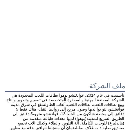
ملف الشركة
تأسست في عام 2014، غوانغتشو يوهوا بطاقات اللعب المحدودة هي 
الشركة المصنعة المهنية والمصدرة المتخصصة في تصميم وتطوير وإنتاج 
وبيع بطاقات اللعب، بطاقات اللعب،ألعاب الطاولةتقع في شرق مدينة 
قوانغتشو، يتو يوا لديها وصول مريح إلى روابط النقل، هناك فقط 5 
دقائق إلى محطة شاكون من الخط 13، قوانغتشو مترو،5 دقائق إلى 
الطريق السريع للمدينة(يوهوا) لديها معدات طباعة متقدمة من 
(هايدلبرغ) للوحات الكاملة، آلة التلوين والطلاء،وكذلك آلات تجميع 
صناديق صلبة ذات غلاف صلبلضمان أن منتجاتنا تتوافق بدقة مع معايير 