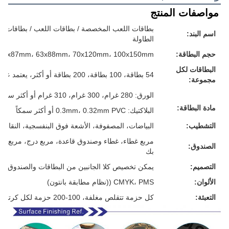
مواصفات المنتج
بطاقات اللعب المخصصة / بطاقات اللعب / بطاقات الفل
اسم البند:
الطاولة
حجم البطاقة:
57x87mm، 63x88mm، 70x120mm، 100x150mm أو حجمك المخصص
البطاقات لكل
54 بطاقة، 100 بطاقة، 200 بطاقة أو أكثر، يعتمد على متطلباتك
مجموعة:
الورق: 280 غرام، 300 غرام، 310 غرام أو أكثر سمكا، الرمادي/الأبيض/الأزرق/الأسود، كل شيء لك
مادة البطاقة:
البلاكتيك: 0.3mm، 0.32mm PVC أو أكثر سمكاً
التشطيب:
البياضات، المصفوفة، الأشعة فوق البنفسجية، النقاش، 
مربع غطاء، غطاء وصندوق قاعدة، مربع درج، مربع م
الصندوق:
بك
التصميم:
يمكن تخصيص كلا الجانبين من البطاقات والصندوق
الألوان:
CMYK، PMS ((نظام مطابقة بانتون)
التعبئة:
كل حزمة تتقلص مغلفة، 100-200 حزمة لكل كرتون