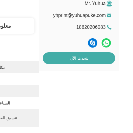
Mr. Yuhua
yhprint@yuhuapuke.com
معلو
18620206083
نتحدث الآن
مكان
الطباعة
تنسيق العم