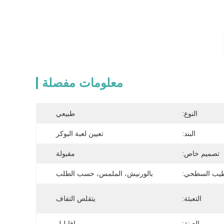
معلومات مفصلة
النوع:
طبيعي
البند:
تعيين لعبة البوكر
تصميم خاص:
مقبولة
طيب السطحي:
بالورنيش، الملمس، حسب الطلب
التعبئة:
يتقلص التفاف
العينة:
افايلبل