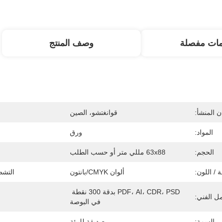
مات مفصلة
وصف المنتج
 المنشأ:
قوانغتشو، الصين
المواد:
ورق
الحجم:
63x88 مللي متر أو حسب الطلب
 / اللون:
ألوان CMYK/بانتون
التش
PDF، AI، CDR، PSD بدقة 300 نقطة 
ل الفني:
في البوصة
السمة:
صديقة للبيئة