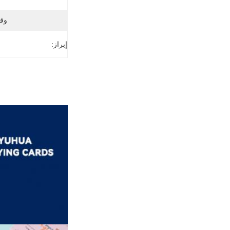
وق
إبراز: