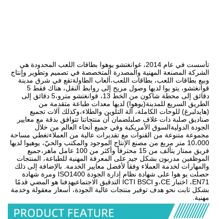
تأسست في عام 2014، غوانغتشو يوهوا بطاقات اللعب المحدودة هي 
الشركة المصنعة المهنية والمصدرة المتخصصة في تصميم وتطوير وإنتاج 
وبيع بطاقات اللعب، بطاقات اللعب،ألعاب الطاولةتقع في شرق مدينة 
قوانغتشو، يتو يوا لديها وصول مريح إلى روابط النقل، هناك فقط 5 
دقائق إلى محطة شاكون من الخط 13، قوانغتشو مترو،5 دقائق إلى 
الطريق السريع للمدينة(يوهوا) لديها معدات طباعة متقدمة من 
(هايدلبرغ) للوحات الكاملة، آلة التلوين والطلاء،وكذلك آلات تجميع 
صناديق صلبة ذات غلاف صلبلضمان أن منتجاتنا تتوافق بدقة مع معايير 
الجودة الدوليةالسوق الأمريكية وفي جميع أنحاء العالم من خلال 
مجموعة متنوعة من القنوات مع تقديرات عالية من العملاءتغطي مساحة 
10،000 متر مربع من مصنع الإنتاج الموجود والمكتب والحيّ، يوهيوا لديها 
فريق ممتاز يتألف من 15 محترفاً وأكثر من 100 عامل ماهر،جميع 
الموظفين مدربون بشكل جيد على المعرفة المهنية للطباعة، المنتجات 
والمهارات لخدمة العملاء وفقاً لأفضل معايير الخدمة. بالإضافة إلى ذلك 
حصلت يو هوا على شهادة نظام إدارة الجودة ISO1400 ومرة شهادة 
EN71، اختبار CE،و ICTI BSCI التدقيق الاجتماعيهدفنا هو المضي قدمًا 
بشكل ثابت نحو هدف توفير منتجات عالية الجودة، أسعار معقولة وخدمة 
مهنية.