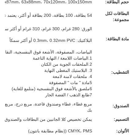
حجم البطاقة:
57x87mm، 63x88mm، 70x120mm، 100x150mm أو حجمك المخصص
البطاقات لكل
54 بطاقة، 100 بطاقة، 200 بطاقة أو أكثر، يعتمد على متطلباتك
مجموعة:
الورق: 280 غرام، 300 غرام، 310 غرام أو أكثر سمكا، الرمادي/الأبيض/الأزرق/الأسود، كل شيء لك
مادة البطاقة:
البلاكتيك: 0.3mm، 0.32mm PVC أو أكثر سمكاً
البياضات، المصفوفة، الأشعة فوق البنفسجية، النقاش، 
1.البياضات اللامعة / النهاية الناعمة
2.الملحقات الجوية من الكتان
3. البلاستيك المغطى النهاية
التشطيب:
4. ملحقات لامنة لامعة
5مادة " مات " المصفوفة
6ملصق بالأشعة فوق البنفسجية (متلمع للغاية)
7طابع الذهب / الفضة الحار
مربع غطاء، غطاء وصندوق قاعدة، مربع درج، مربع م
الصندوق:
بك
التصميم:
يمكن تخصيص كلا الجانبين من البطاقات والصندوق
الألوان:
CMYK، PMS ((نظام مطابقة بانتون)