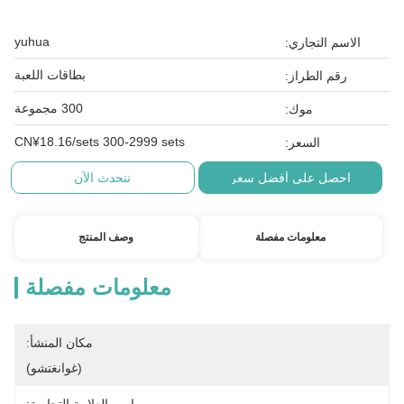
yuhua
الاسم التجاري:
بطاقات اللعبة
رقم الطراز:
300 مجموعة
موك:
CN¥18.16/sets 300-2999 sets
السعر:
احصل على أفضل سعر
نتحدث الآن
معلومات مفصلة
وصف المنتج
معلومات مفصلة
مكان المنشأ:
(غوانغتشو)