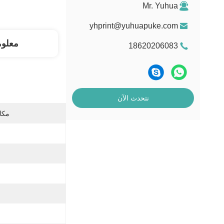
Mr. Yuhua
yhprint@yuhuapuke.com
معلو
18620206083
نتحدث الآن
مكان