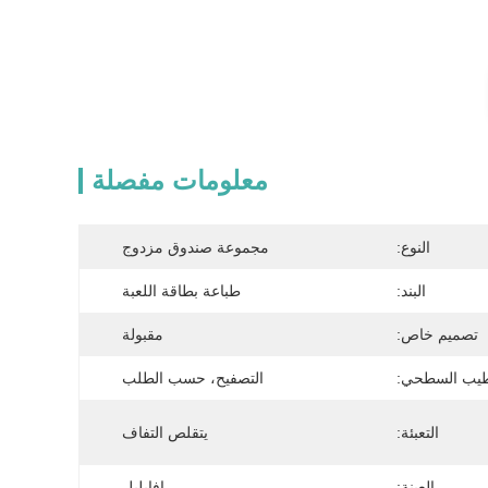
معلومات مفصلة
النوع:
مجموعة صندوق مزدوج
البند:
طباعة بطاقة اللعبة
تصميم خاص:
مقبولة
طيب السطحي:
التصفيح، حسب الطلب
التعبئة:
يتقلص التفاف
العينة:
افايلبل