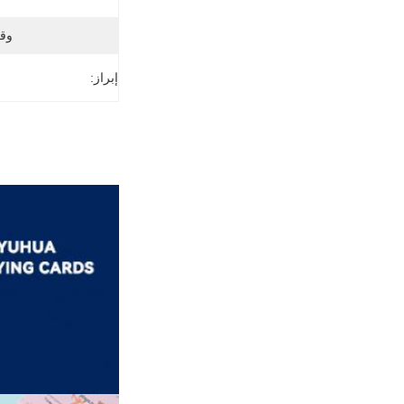
وق
إبراز: