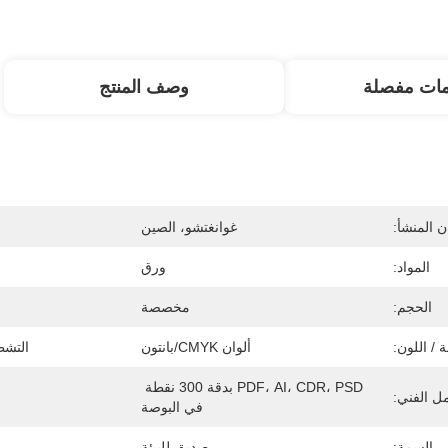
مات مفصلة
وصف المنتج
 المنشأ:
غوانغتشو، الصين
المواد:
ورق
الحجم:
مخصصة
 / اللون:
ألوان CMYK/بانتون
التش
PDF، AI، CDR، PSD بدقة 300 نقطة 
ل الفني:
في البوصة
السمة:
صديق للبيئة