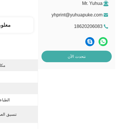
Mr. Yuhua
yhprint@yuhuapuke.com
معلو
18620206083
نتحدث الآن
مكان
الطباعة
تنسيق العم