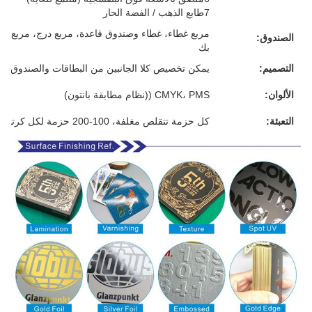
7طابع الذهب / الفضة الحار
مربع غطاء، غطاء وصندوق قاعدة، مربع درج، مربع م
الصندوق:
بك
التصميم:
يمكن تخصيص كلا الجانبين من البطاقات والصندوق
الألوان:
CMYK، PMS ((نظام مطابقة بانتون)
التعبئة:
كل حزمة تتقلص مغلفة، 100-200 حزمة لكل كرتون