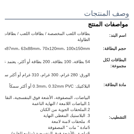
وصف المنتجات
مواصفات المنتج
بطاقات اللعب المخصصة / بطاقات اللعب / بطاقات الفل
اسم البند:
الطاولة
حجم البطاقة:
57x87mm، 63x88mm، 70x120mm، 100x150mm أو حجمك المخصص
البطاقات لكل
54 بطاقة، 100 بطاقة، 200 بطاقة أو أكثر، يعتمد على متطلباتك
مجموعة:
الورق: 280 غرام، 300 غرام، 310 غرام أو أكثر سمكا، الرمادي/الأبيض/الأزرق/الأسود، كل شيء لك
مادة البطاقة:
البلاكتيك: 0.3mm، 0.32mm PVC أو أكثر سمكاً
البياضات، المصفوفة، الأشعة فوق البنفسجية، النقاش، 
1.البياضات اللامعة / النهاية الناعمة
2.الملحقات الجوية من الكتان
3. البلاستيك المغطى النهاية
التشطيب:
4. ملحقات لامنة لامعة
5مادة " مات " المصفوفة
6ملصق بالأشعة فوق البنفسجية (متلمع للغاية)