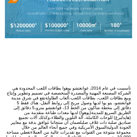
تأسست في عام 2014، غوانغتشو يوهوا بطاقات اللعب المحدودة هي 
الشركة المصنعة المهنية والمصدرة المتخصصة في تصميم وتطوير وإنتاج 
وبيع بطاقات اللعب، بطاقات اللعب،ألعاب الطاولةتقع في شرق مدينة 
قوانغتشو، يتو يوا لديها وصول مريح إلى روابط النقل، هناك فقط 5 
دقائق إلى محطة شاكون من الخط 13، قوانغتشو مترو،5 دقائق إلى 
الطريق السريع للمدينة(يوهوا) لديها معدات طباعة متقدمة من 
(هايدلبرغ) للوحات الكاملة، آلة التلوين والطلاء،وكذلك آلات تجميع 
صناديق صلبة ذات غلاف صلبلضمان أن منتجاتنا تتوافق بدقة مع معايير 
الجودة الدوليةالسوق الأمريكية وفي جميع أنحاء العالم من خلال 
مجموعة متنوعة من القنوات مع تقديرات عالية من العملاءتغطي مساحة 
10،000 متر مربع من مصنع الإنتاج الموجود والمكتب والحيّ، يوهيوا لديها 