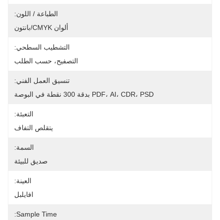
الطباعة / اللون:
ألوان CMYK/بانتون
التشطيب السطحي:
التصفيح، حسب الطلب
تنسيق العمل الفني:
PDF، AI، CDR، PSD بدقة 300 نقطة في البوصة
التعبئة:
يتقلص التفاف
السمة:
صديق للبيئة
العينة:
افايلبل
Sample Time: