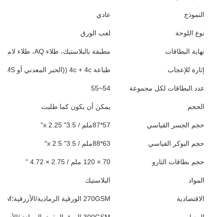
النموذج
عادي
نوع اللوحة
لعب الورق
نهاية البطاقات
مطبقة بالبلاستيك، طلاء AQ، طلاء لامع/مت، انتهيات الكتان، طابع ورق، حواف متزلجة
إثارة للإعجاب
طباعة 4c + 4c ((الحبر المعدني أو PMS متوفر أيضًا)
عدد البطاقات لكل مجموعة
54~55
الحجم
يمكن أن يكون كما طلبت
حجم الجسر القياسي
57*87ملم / 3.5" x 2.25"
حجم البوكر القياسي
63*88ملم / 3.5" x 2.5"
حجم بطاقات التارو
70 × 120 ملم / 2.75 × 4.72 "
المواد
البلاستيك
الاقتصادية
270GSM الورقية الرمادية/الأزرقية؛280GSM الورقية الرمادية/الأزرقية
المعيار
300GSM الورق المقوى الرمادي/الأزرق