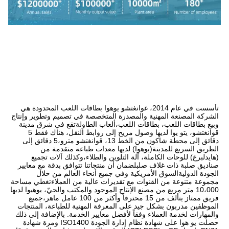
تأسست في عام 2014، غوانغتشو يوهوا بطاقات اللعب المحدودة هي 
الشركة المصنعة المهنية والمصدرة المتخصصة في تصميم وتطوير وإنتاج 
وبيع بطاقات اللعب، بطاقات اللعب،ألعاب الطاولةتقع في شرق مدينة 
قوانغتشو، يتو يوا لديها وصول مريح إلى روابط النقل، هناك فقط 5 
دقائق إلى محطة شاكون من الخط 13، قوانغتشو مترو،5 دقائق إلى 
الطريق السريع للمدينة(يوهوا) لديها معدات طباعة متقدمة من 
(هايدلبرغ) للوحات الكاملة، آلة التلوين والطلاء،وكذلك آلات تجميع 
صناديق صلبة ذات غلاف صلبلضمان أن منتجاتنا تتوافق بدقة مع معايير 
الجودة الدوليةالسوق الأمريكية وفي جميع أنحاء العالم من خلال 
مجموعة متنوعة من القنوات مع تقديرات عالية من العملاءتغطي مساحة 
10،000 متر مربع من مصنع الإنتاج الموجود والمكتب والحيّ، يوهيوا لديها 
فريق ممتاز يتألف من 15 محترفاً وأكثر من 100 عامل ماهر،جميع 
الموظفين مدربون بشكل جيد على المعرفة المهنية للطباعة، المنتجات 
والمهارات لخدمة العملاء وفقاً لأفضل معايير الخدمة. بالإضافة إلى ذلك 
حصلت يو هوا على شهادة نظام إدارة الجودة ISO1400 ومرة شهادة 