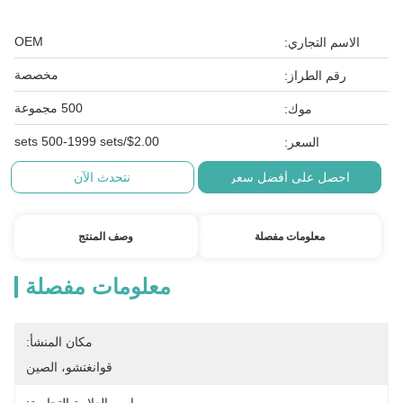
OEM
الاسم التجاري:
مخصصة
رقم الطراز:
500 مجموعة
موك:
$2.00/sets 500-1999 sets
السعر:
احصل على أفضل سعر
نتحدث الآن
معلومات مفصلة
وصف المنتج
معلومات مفصلة
مكان المنشأ:
قوانغتشو، الصين