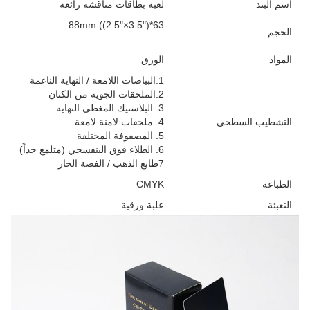
اسم البند
لعبة بطاقات مناقشة رائعة
63*88mm ((2.5"×3.5")
الحجم
المواد
الورق
1.البياضات اللامعة / النهاية الناعمة
2.الملحقات الجوية من الكتان
3. البلاستيك المغطى النهاية
التشطيب السطحي
4. ملحقات لامنة لامعة
5. المصفوفة المختلفة
6. الطلاء فوق البنفسجي (متلمع جداً)
7طابع الذهب / الفضة الحار
الطباعة
CMYK
التعبئة
علبة ورقية