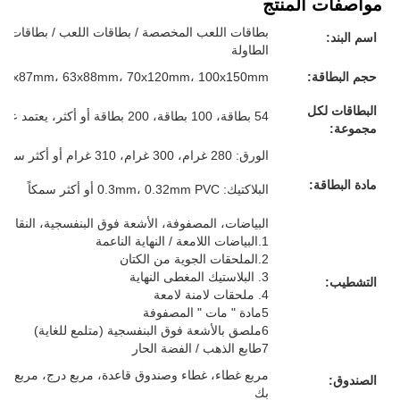
مواصفات المنتج
بطاقات اللعب المخصصة / بطاقات اللعب / بطاقات الفل
اسم البند:
الطاولة
حجم البطاقة:
57x87mm، 63x88mm، 70x120mm، 100x150mm أو حجمك المخصص
البطاقات لكل
54 بطاقة، 100 بطاقة، 200 بطاقة أو أكثر، يعتمد على متطلباتك
مجموعة:
الورق: 280 غرام، 300 غرام، 310 غرام أو أكثر سمكا، الرمادي/الأبيض/الأزرق/الأسود، كل شيء لك
مادة البطاقة:
البلاكتيك: 0.3mm، 0.32mm PVC أو أكثر سمكاً
البياضات، المصفوفة، الأشعة فوق البنفسجية، النقاش، 
1.البياضات اللامعة / النهاية الناعمة
2.الملحقات الجوية من الكتان
3. البلاستيك المغطى النهاية
التشطيب:
4. ملحقات لامنة لامعة
5مادة " مات " المصفوفة
6ملصق بالأشعة فوق البنفسجية (متلمع للغاية)
7طابع الذهب / الفضة الحار
مربع غطاء، غطاء وصندوق قاعدة، مربع درج، مربع م
الصندوق:
بك