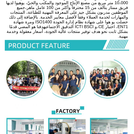
10،000 متر مربع من مصنع الإنتاج الموجود والمكتب والحيّ، يوهيوا لديها 
فريق ممتاز يتألف من 15 محترفاً وأكثر من 100 عامل ماهر،جميع 
الموظفين مدربون بشكل جيد على المعرفة المهنية للطباعة، المنتجات 
والمهارات لخدمة العملاء وفقاً لأفضل معايير الخدمة. بالإضافة إلى ذلك 
حصلت يو هوا على شهادة نظام إدارة الجودة ISO1400 ومرة شهادة 
EN71، اختبار CE،و ICTI BSCI التدقيق الاجتماعيهدفنا هو المضي قدمًا 
بشكل ثابت نحو هدف توفير منتجات عالية الجودة، أسعار معقولة وخدمة 
مهنية.