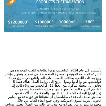
تأسست في عام 2014، غوانغتشو يوهوا بطاقات اللعب المحدودة هي 
الشركة المصنعة المهنية والمصدرة المتخصصة في تصميم وتطوير وإنتاج 
وبيع بطاقات اللعب، بطاقات اللعب،ألعاب الطاولةتقع في شرق مدينة 
قوانغتشو، يتو يوا لديها وصول مريح إلى روابط النقل، هناك فقط 5 
دقائق إلى محطة شاكون من الخط 13، قوانغتشو مترو،5 دقائق إلى 
الطريق السريع للمدينة(يوهوا) لديها معدات طباعة متقدمة من 
(هايدلبرغ) للوحات الكاملة، آلة التلوين والطلاء،وكذلك آلات تجميع 
صناديق صلبة ذات غلاف صلبلضمان أن منتجاتنا تتوافق بدقة مع معايير 
الجودة الدوليةالسوق الأمريكية وفي جميع أنحاء العالم من خلال 
مجموعة متنوعة من القنوات مع تقديرات عالية من العملاءتغطي مساحة 