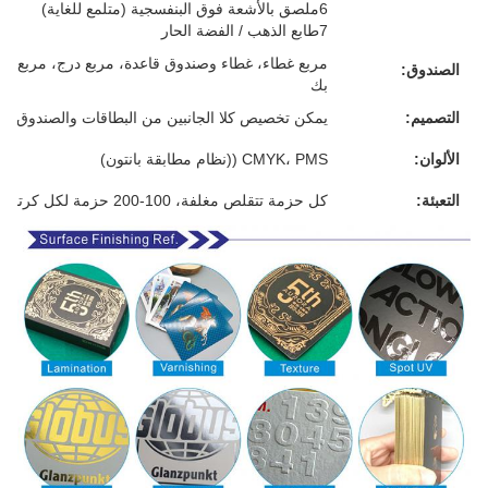
6ملصق بالأشعة فوق البنفسجية (متلمع للغاية)
7طابع الذهب / الفضة الحار
مربع غطاء، غطاء وصندوق قاعدة، مربع درج، مربع م
الصندوق:
بك
التصميم:
يمكن تخصيص كلا الجانبين من البطاقات والصندوق
الألوان:
CMYK، PMS ((نظام مطابقة بانتون)
التعبئة:
كل حزمة تتقلص مغلفة، 100-200 حزمة لكل كرتون