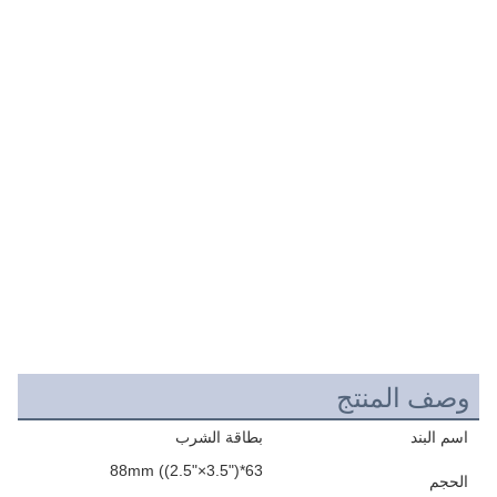
وصف المنتج
اسم البند
بطاقة الشرب
63*88mm ((2.5"×3.5")
الحجم