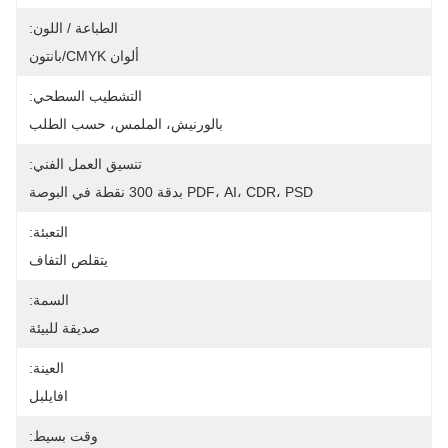
الطباعة / اللون:
ألوان CMYK/بانتون
التشطيب السطحي:
بالورنيش، الملمس، حسب الطلب
تنسيق العمل الفني:
PDF، AI، CDR، PSD بدقة 300 نقطة في البوصة
التعبئة:
يتقلص التفاف
السمة:
صديقة للبيئة
العينة:
افايلبل
وقت بسيط: