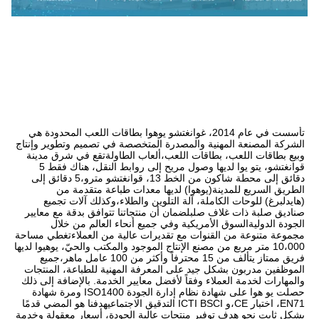
تأسست في عام 2014، غوانغتشو يوهوا بطاقات اللعب المحدودة هي 
الشركة المصنعة المهنية والمصدرة المتخصصة في تصميم وتطوير وإنتاج 
وبيع بطاقات اللعب، بطاقات اللعب،ألعاب الطاولةتقع في شرق مدينة 
قوانغتشو، يتو يوا لديها وصول مريح إلى روابط النقل، هناك فقط 5 
دقائق إلى محطة شاكون من الخط 13، قوانغتشو مترو،5 دقائق إلى 
الطريق السريع للمدينة(يوهوا) لديها معدات طباعة متقدمة من 
(هايدلبرغ) للوحات الكاملة، آلة التلوين والطلاء،وكذلك آلات تجميع 
صناديق صلبة ذات غلاف صلبلضمان أن منتجاتنا تتوافق بدقة مع معايير 
الجودة الدوليةالسوق الأمريكية وفي جميع أنحاء العالم من خلال 
مجموعة متنوعة من القنوات مع تقديرات عالية من العملاءتغطي مساحة 
10،000 متر مربع من مصنع الإنتاج الموجود والمكتب والحيّ، يوهيوا لديها 
فريق ممتاز يتألف من 15 محترفاً وأكثر من 100 عامل ماهر،جميع 
الموظفين مدربون بشكل جيد على المعرفة المهنية للطباعة، المنتجات 
والمهارات لخدمة العملاء وفقاً لأفضل معايير الخدمة. بالإضافة إلى ذلك 
حصلت يو هوا على شهادة نظام إدارة الجودة ISO1400 ومرة شهادة 
EN71، اختبار CE،و ICTI BSCI التدقيق الاجتماعيهدفنا هو المضي قدمًا 
بشكل ثابت نحو هدف توفير منتجات عالية الجودة، أسعار معقولة وخدمة 