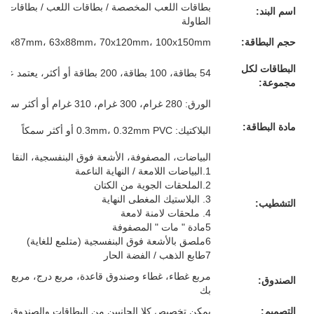
بطاقات اللعب المخصصة / بطاقات اللعب / بطاقات الفل
اسم البند:
الطاولة
حجم البطاقة:
57x87mm، 63x88mm، 70x120mm، 100x150mm أو حجمك المخصص
البطاقات لكل
54 بطاقة، 100 بطاقة، 200 بطاقة أو أكثر، يعتمد على متطلباتك
مجموعة:
الورق: 280 غرام، 300 غرام، 310 غرام أو أكثر سمكا، الرمادي/الأبيض/الأزرق/الأسود، كل شيء لك
مادة البطاقة:
البلاكتيك: 0.3mm، 0.32mm PVC أو أكثر سمكاً
البياضات، المصفوفة، الأشعة فوق البنفسجية، النقاش، 
1.البياضات اللامعة / النهاية الناعمة
2.الملحقات الجوية من الكتان
3. البلاستيك المغطى النهاية
التشطيب:
4. ملحقات لامنة لامعة
5مادة " مات " المصفوفة
6ملصق بالأشعة فوق البنفسجية (متلمع للغاية)
7طابع الذهب / الفضة الحار
مربع غطاء، غطاء وصندوق قاعدة، مربع درج، مربع م
الصندوق:
بك
التصميم:
يمكن تخصيص كلا الجانبين من البطاقات والصندوق