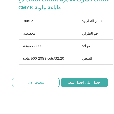
طباعة ملونة CMYK
الاسم التجاري:
Yuhua
رقم الطراز:
مخصصة
موك:
500 مجموعة
السعر:
$2.20/sets 500-2999 sets
احصل على أفضل سعر
نتحدث الآن