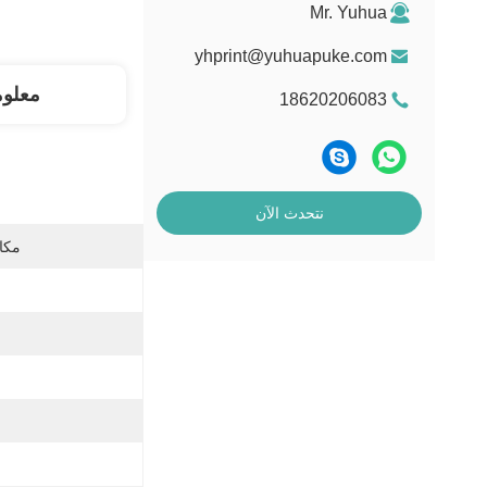
Mr. Yuhua
yhprint@yuhuapuke.com
معلو
18620206083
نتحدث الآن
مكان