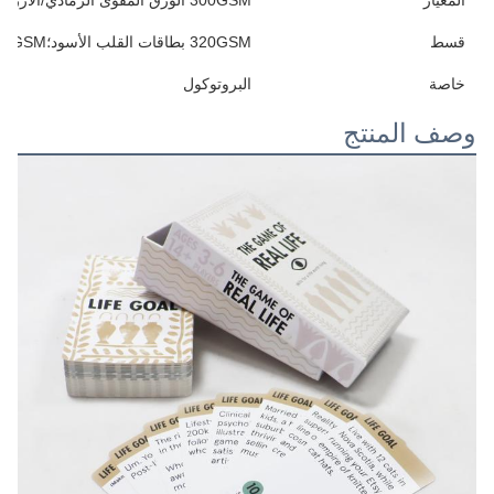
قسط
320GSM بطاقات القلب الأسود؛310/330GSM بطاقات القلب الأسود
خاصة
البروتوكول
وصف المنتج