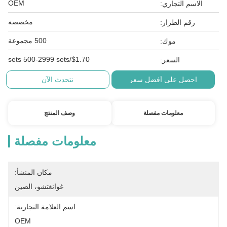
OEM
الاسم التجاري:
مخصصة
رقم الطراز:
500 مجموعة
موك:
$1.70/sets 500-2999 sets
السعر:
احصل على أفضل سعر
نتحدث الآن
معلومات مفصلة
وصف المنتج
معلومات مفصلة
مكان المنشأ:
غوانغتشو، الصين
اسم العلامة التجارية:
OEM