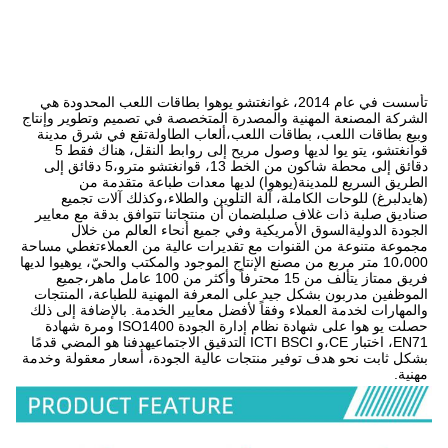
تأسست في عام 2014، غوانغتشو يوهوا بطاقات اللعب المحدودة هي 
الشركة المصنعة المهنية والمصدرة المتخصصة في تصميم وتطوير وإنتاج 
وبيع بطاقات اللعب، بطاقات اللعب،ألعاب الطاولةتقع في شرق مدينة 
قوانغتشو، يتو يوا لديها وصول مريح إلى روابط النقل، هناك فقط 5 
دقائق إلى محطة شاكون من الخط 13، قوانغتشو مترو،5 دقائق إلى 
الطريق السريع للمدينة(يوهوا) لديها معدات طباعة متقدمة من 
(هايدلبرغ) للوحات الكاملة، آلة التلوين والطلاء،وكذلك آلات تجميع 
صناديق صلبة ذات غلاف صلبلضمان أن منتجاتنا تتوافق بدقة مع معايير 
الجودة الدوليةالسوق الأمريكية وفي جميع أنحاء العالم من خلال 
مجموعة متنوعة من القنوات مع تقديرات عالية من العملاءتغطي مساحة 
10،000 متر مربع من مصنع الإنتاج الموجود والمكتب والحيّ، يوهيوا لديها 
فريق ممتاز يتألف من 15 محترفاً وأكثر من 100 عامل ماهر،جميع 
الموظفين مدربون بشكل جيد على المعرفة المهنية للطباعة، المنتجات 
والمهارات لخدمة العملاء وفقاً لأفضل معايير الخدمة. بالإضافة إلى ذلك 
حصلت يو هوا على شهادة نظام إدارة الجودة ISO1400 ومرة شهادة 
EN71، اختبار CE،و ICTI BSCI التدقيق الاجتماعيهدفنا هو المضي قدمًا 
بشكل ثابت نحو هدف توفير منتجات عالية الجودة، أسعار معقولة وخدمة 
مهنية.