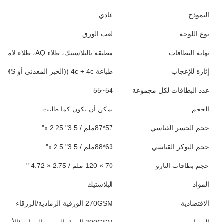
النموذج
عادي
نوع اللوحة
لعب الورق
نهاية البطاقات
مطبقة بالبلاستيك، طلاء AQ، طلاء لامع/مت، انتهيات الكتان، طابع ورق، حواف متزلجة
إثارة للإعجاب
طباعة 4c + 4c ((الحبر المعدني أو PMS متوفر أيضًا)
عدد البطاقات لكل مجموعة
54~55
الحجم
يمكن أن يكون كما طلبت
حجم الجسر القياسي
57*87ملم / 3.5" x 2.25"
حجم البوكر القياسي
63*88ملم / 3.5" x 2.5"
حجم بطاقات التارو
70 × 120 ملم / 2.75 × 4.72 "
المواد
البلاستيك
الاقتصادية
270GSM الورقية الرمادية/الزرقاء
المعيار
300GSM الورق المقوى الرمادي/الأزرق