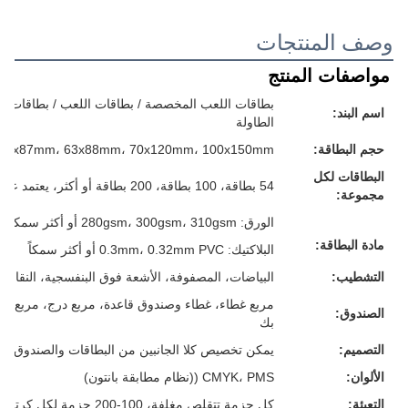
وصف المنتجات
مواصفات المنتج
بطاقات اللعب المخصصة / بطاقات اللعب / بطاقات الفل
اسم البند:
الطاولة
حجم البطاقة:
57x87mm، 63x88mm، 70x120mm، 100x150mm أو حجمك المخصص
البطاقات لكل
54 بطاقة، 100 بطاقة، 200 بطاقة أو أكثر، يعتمد على متطلباتك
مجموعة:
الورق: 280gsm، 300gsm، 310gsm أو أكثر سمكا، الرمادي/الأبيض/الأزرق/الأسود القلب، كل شيء لك
مادة البطاقة:
البلاكتيك: 0.3mm، 0.32mm PVC أو أكثر سمكاً
التشطيب:
البياضات، المصفوفة، الأشعة فوق البنفسجية، النقاش، 
مربع غطاء، غطاء وصندوق قاعدة، مربع درج، مربع م
الصندوق:
بك
التصميم:
يمكن تخصيص كلا الجانبين من البطاقات والصندوق
الألوان:
CMYK، PMS ((نظام مطابقة بانتون)
التعبئة:
كل حزمة تتقلص مغلفة، 100-200 حزمة لكل كرتون