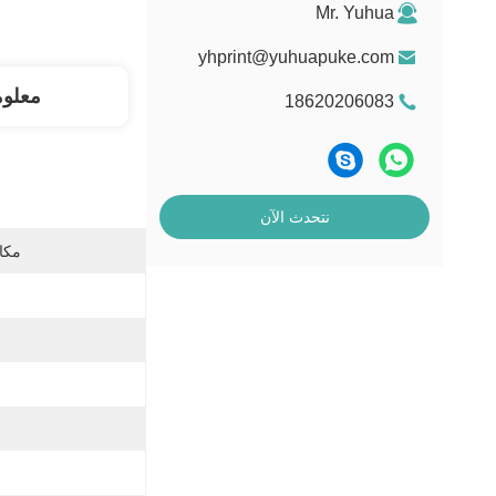
Mr. Yuhua
yhprint@yuhuapuke.com
معلو
18620206083
نتحدث الآن
مكان