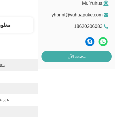
Mr. Yuhua
yhprint@yuhuapuke.com
معلو
18620206083
نتحدث الآن
مكان
عدد قط