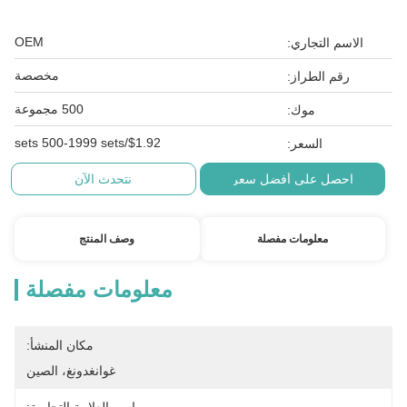
OEM
الاسم التجاري:
مخصصة
رقم الطراز:
500 مجموعة
موك:
$1.92/sets 500-1999 sets
السعر:
احصل على أفضل سعر
نتحدث الآن
معلومات مفصلة
وصف المنتج
معلومات مفصلة
مكان المنشأ:
غوانغدونغ، الصين