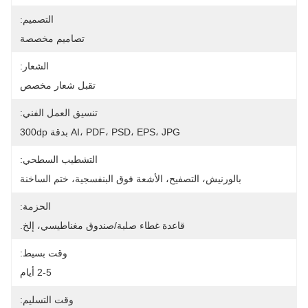
التصميم:
تصاميم مخصصة
الشعار:
تقبل شعار مخصص
تنسيق العمل الفني:
AI، PDF، PSD، EPS، JPG بدقة 300dp
التشطيب السطحي:
بالورنيش، التصفيح، الأشعة فوق البنفسجية، ختم الساخنة
الحزمة:
قاعدة غطاء صلبة/صندوق مغناطيسي، إلخ.
وقت بسيط:
2-5 أيام
وقت التسليم: