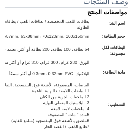
وصف المنتجات
مواصفات المنتج
بطاقات اللعب المخصصة / بطاقات اللعب / بطاقات الفل
اسم البند:
الطاولة
حجم البطاقة:
57x87mm، 63x88mm، 70x120mm، 100x150mm أو حجمك المخصص
البطاقات لكل
54 بطاقة، 100 بطاقة، 200 بطاقة أو أكثر، يعتمد على متطلباتك
مجموعة:
الورق: 280 غرام، 300 غرام، 310 غرام أو أكثر سمكا، الرمادي/الأبيض/الأزرق/الأسود، كل شيء لك
مادة البطاقة:
البلاكتيك: 0.3mm، 0.32mm PVC أو أكثر سمكاً
البياضات، المصفوفة، الأشعة فوق البنفسجية، النقاش، 
1.البياضات اللامعة / النهاية الناعمة
2.الملحقات الجوية من الكتان
3. البلاستيك المغطى النهاية
التشطيب:
4. ملحقات لامنة لامعة
5مادة " مات " المصفوفة
6ملصق بالأشعة فوق البنفسجية (متلمع للغاية)
7طابع الذهب / الفضة الحار