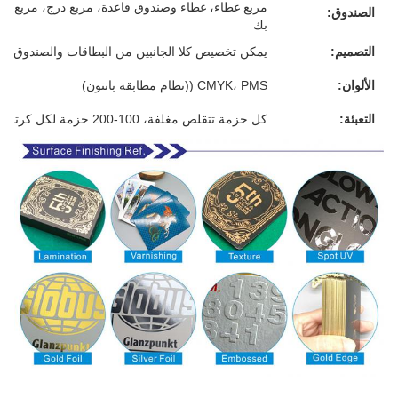
مربع غطاء، غطاء وصندوق قاعدة، مربع درج، مربع م
الصندوق:
بك
التصميم:
يمكن تخصيص كلا الجانبين من البطاقات والصندوق
الألوان:
CMYK، PMS ((نظام مطابقة بانتون)
التعبئة:
كل حزمة تتقلص مغلفة، 100-200 حزمة لكل كرتون