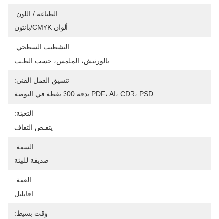
الطباعة / اللون:
ألوان CMYK/بانتون
التشطيب السطحي:
بالورنيش، الملمس، حسب الطلب
تنسيق العمل الفني:
PDF، AI، CDR، PSD بدقة 300 نقطة في البوصة
التعبئة:
يتقلص التفاف
السمة:
صديقة للبيئة
العينة:
افايلبل
وقت بسيط: