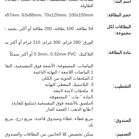
اسم البند:
الطاولة
حجم البطاقة:
57x87mm، 63x88mm، 70x120mm، 100x150mm أو حجمك المخصص
البطاقات لكل
54 بطاقة، 100 بطاقة، 200 بطاقة أو أكثر، يعتمد على متطلباتك
مجموعة:
الورق: 280 غرام، 300 غرام، 310 غرام أو أكثر سمكا، الرمادي/الأبيض/الأزرق/الأسود، كل شيء لك
مادة البطاقة:
البلاكتيك: 0.3mm، 0.32mm PVC أو أكثر سمكاً
البياضات، المصفوفة، الأشعة فوق البنفسجية، النقاش، 
1.البياضات اللامعة / النهاية الناعمة
2.الملحقات الجوية من الكتان
3. البلاستيك المغطى النهاية
التشطيب:
4. ملحقات لامنة لامعة
5مادة " مات " المصفوفة
6ملصق بالأشعة فوق البنفسجية (متلمع للغاية)
7طابع الذهب / الفضة الحار
مربع غطاء، غطاء وصندوق قاعدة، مربع درج، مربع م
الصندوق:
بك
التصميم:
يمكن تخصيص كلا الجانبين من البطاقات والصندوق