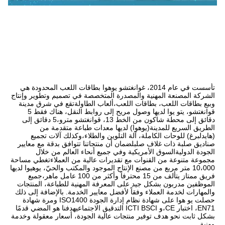
تأسست في عام 2014، غوانغتشو يوهوا بطاقات اللعب المحدودة هي 
الشركة المصنعة المهنية والمصدرة المتخصصة في تصميم وتطوير وإنتاج 
وبيع بطاقات اللعب، بطاقات اللعب،ألعاب الطاولةتقع في شرق مدينة 
قوانغتشو، يتو يوا لديها وصول مريح إلى روابط النقل، هناك فقط 5 
دقائق إلى محطة شاكون من الخط 13، قوانغتشو مترو،5 دقائق إلى 
الطريق السريع للمدينة(يوهوا) لديها معدات طباعة متقدمة من 
(هايدلبرغ) للوحات الكاملة، آلة التلوين والطلاء،وكذلك آلات تجميع 
صناديق صلبة ذات غلاف صلبلضمان أن منتجاتنا تتوافق بدقة مع معايير 
الجودة الدوليةالسوق الأمريكية وفي جميع أنحاء العالم من خلال 
مجموعة متنوعة من القنوات مع تقديرات عالية من العملاءتغطي مساحة 
10،000 متر مربع من مصنع الإنتاج الموجود والمكتب والحيّ، يوهيوا لديها 
فريق ممتاز يتألف من 15 محترفاً وأكثر من 100 عامل ماهر،جميع 
الموظفين مدربون بشكل جيد على المعرفة المهنية للطباعة، المنتجات 
والمهارات لخدمة العملاء وفقاً لأفضل معايير الخدمة. بالإضافة إلى ذلك 
حصلت يو هوا على شهادة نظام إدارة الجودة ISO1400 ومرة شهادة 
EN71، اختبار CE،و ICTI BSCI التدقيق الاجتماعيهدفنا هو المضي قدمًا 
بشكل ثابت نحو هدف توفير منتجات عالية الجودة، أسعار معقولة وخدمة 
مهنية.