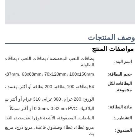
وصف المنتجات
مواصفات المنتج
بطاقات اللعب المخصصة / بطاقات اللعب / بطاقات الفل
اسم البند:
الطاولة
حجم البطاقة:
57x87mm، 63x88mm، 70x120mm، 100x150mm أو حجمك المخصص
البطاقات لكل
54 بطاقة، 100 بطاقة، 200 بطاقة أو أكثر، يعتمد على متطلباتك
مجموعة:
الورق: 280 غرام، 300 غرام، 310 غرام أو أكثر سمكا، الرمادي/الأبيض/الأزرق/الأسود، كل شيء لك
مادة البطاقة:
البلاكتيك: 0.3mm، 0.32mm PVC أو أكثر سمكاً
التشطيب:
البياضات، المصفوفة، الأشعة فوق البنفسجية، النقاش، 
مربع غطاء، غطاء وصندوق قاعدة، مربع درج، مربع م
الصندوق:
بك