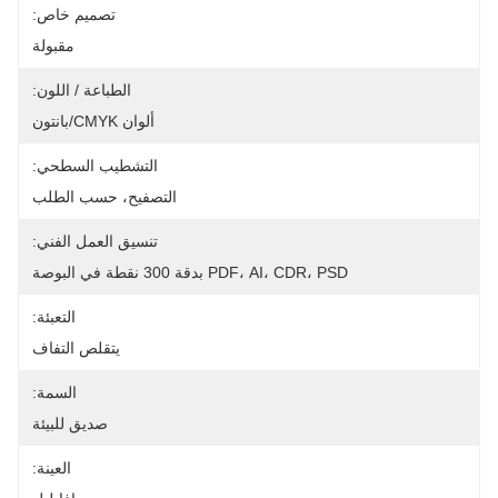
تصميم خاص:
مقبولة
الطباعة / اللون:
ألوان CMYK/بانتون
التشطيب السطحي:
التصفيح، حسب الطلب
تنسيق العمل الفني:
PDF، AI، CDR، PSD بدقة 300 نقطة في البوصة
التعبئة:
يتقلص التفاف
السمة:
صديق للبيئة
العينة: