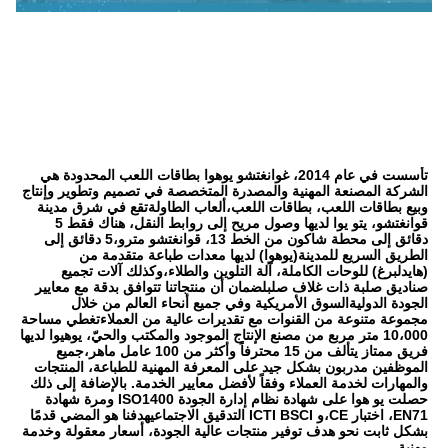
تأسست في عام 2014، غوانغتشو يوهوا بطاقات اللعب المحدودة هي 
الشركة المصنعة المهنية والمصدرة المتخصصة في تصميم وتطوير وإنتاج 
وبيع بطاقات اللعب، بطاقات اللعب،ألعاب الطاولةتقع في شرق مدينة 
قوانغتشو، يتو يوا لديها وصول مريح إلى روابط النقل، هناك فقط 5 
دقائق إلى محطة شاكون من الخط 13، قوانغتشو مترو،5 دقائق إلى 
الطريق السريع للمدينة(يوهوا) لديها معدات طباعة متقدمة من 
(هايدلبرغ) للوحات الكاملة، آلة التلوين والطلاء،وكذلك آلات تجميع 
صناديق صلبة ذات غلاف صلبلضمان أن منتجاتنا تتوافق بدقة مع معايير 
الجودة الدوليةالسوق الأمريكية وفي جميع أنحاء العالم من خلال 
مجموعة متنوعة من القنوات مع تقديرات عالية من العملاءتغطي مساحة 
10،000 متر مربع من مصنع الإنتاج الموجود والمكتب والحيّ، يوهيوا لديها 
فريق ممتاز يتألف من 15 محترفاً وأكثر من 100 عامل ماهر،جميع 
الموظفين مدربون بشكل جيد على المعرفة المهنية للطباعة، المنتجات 
والمهارات لخدمة العملاء وفقاً لأفضل معايير الخدمة. بالإضافة إلى ذلك 
حصلت يو هوا على شهادة نظام إدارة الجودة ISO1400 ومرة شهادة 
EN71، اختبار CE،و ICTI BSCI التدقيق الاجتماعيهدفنا هو المضي قدمًا 
بشكل ثابت نحو هدف توفير منتجات عالية الجودة، أسعار معقولة وخدمة 
مهنية.