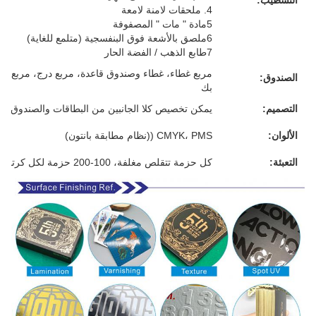
4. ملحقات لامنة لامعة
5مادة " مات " المصفوفة
6ملصق بالأشعة فوق البنفسجية (متلمع للغاية)
7طابع الذهب / الفضة الحار
مربع غطاء، غطاء وصندوق قاعدة، مربع درج، مربع م
الصندوق:
بك
التصميم:
يمكن تخصيص كلا الجانبين من البطاقات والصندوق
الألوان:
CMYK، PMS ((نظام مطابقة بانتون)
التعبئة:
كل حزمة تتقلص مغلفة، 100-200 حزمة لكل كرتون