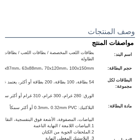
وصف المنتجات
مواصفات المنتج
بطاقات اللعب المخصصة / بطاقات اللعب / بطاقات الفل
اسم البند:
الطاولة
حجم البطاقة:
57x87mm، 63x88mm، 70x120mm، 100x150mm أو حجمك المخصص
البطاقات لكل
54 بطاقة، 100 بطاقة، 200 بطاقة أو أكثر، يعتمد على متطلباتك
مجموعة:
الورق: 280 غرام، 300 غرام، 310 غرام أو أكثر سمكا، الرمادي/الأبيض/الأزرق/الأسود، كل شيء لك
مادة البطاقة:
البلاكتيك: 0.3mm، 0.32mm PVC أو أكثر سمكاً
البياضات، المصفوفة، الأشعة فوق البنفسجية، النقاش، 
1.البياضات اللامعة / النهاية الناعمة
2.الملحقات الجوية من الكتان
3. البلاستيك المغطى النهاية
التشطيب: