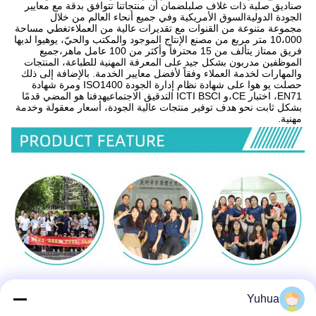
صناديق صلبة ذات غلاف صلبلضمان أن منتجاتنا تتوافق بدقة مع معايير 
الجودة الدوليةالسوق الأمريكية وفي جميع أنحاء العالم من خلال 
مجموعة متنوعة من القنوات مع تقديرات عالية من العملاءتغطي مساحة 
10،000 متر مربع من مصنع الإنتاج الموجود والمكتب والحيّ، يوهيوا لديها 
فريق ممتاز يتألف من 15 محترفاً وأكثر من 100 عامل ماهر،جميع 
الموظفين مدربون بشكل جيد على المعرفة المهنية للطباعة، المنتجات 
والمهارات لخدمة العملاء وفقاً لأفضل معايير الخدمة. بالإضافة إلى ذلك 
حصلت يو هوا على شهادة نظام إدارة الجودة ISO1400 ومرة شهادة 
EN71، اختبار CE،و ICTI BSCI التدقيق الاجتماعيهدفنا هو المضي قدمًا 
بشكل ثابت نحو هدف توفير منتجات عالية الجودة، أسعار معقولة وخدمة 
مهنية.
Yuhua