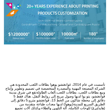
تأسست في عام 2014، غوانغتشو يوهوا بطاقات اللعب المحدودة هي 
الشركة المصنعة المهنية والمصدرة المتخصصة في تصميم وتطوير وإنتاج 
وبيع بطاقات اللعب، بطاقات اللعب،ألعاب الطاولةتقع في شرق مدينة 
قوانغتشو، يتو يوا لديها وصول مريح إلى روابط النقل، هناك فقط 5 
دقائق إلى محطة شاكون من الخط 13، قوانغتشو مترو،5 دقائق إلى 
الطريق السريع للمدينة(يوهوا) لديها معدات طباعة متقدمة من 
(هايدلبرغ) للوحات الكاملة، آلة التلوين والطلاء،وكذلك آلات تجميع 