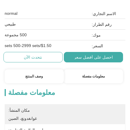
normal
الاسم التجاري:
طبيعي
رقم الطراز:
500 مجموعة
موك:
$1.50/sets 500-2999 sets
السعر:
احصل على أفضل سعر
نتحدث الآن
معلومات مفصلة
وصف المنتج
معلومات مفصلة
مكان المنشأ:
غوانغدونغ، الصين